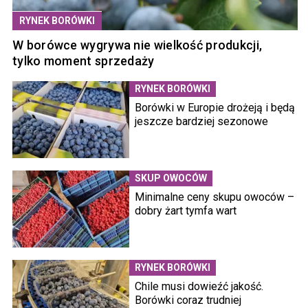
RYNEK BORÓWKI
W borówce wygrywa nie wielkość produkcji,
tylko moment sprzedaży
RYNEK BORÓWKI
Borówki w Europie drożeją i będą
jeszcze bardziej sezonowe
SKUP OWOCÓW
Minimalne ceny skupu owoców –
dobry żart tymfa wart
RYNEK BORÓWKI
Chile musi dowieźć jakość.
Borówki coraz trudniej