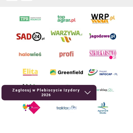
Zagłosuj w Plebiscycie Izydory
2026
AgroHorti Media Sp. z o.o. ul. Metalowa 5, 60-118 Poznań. Akta rejestrowe