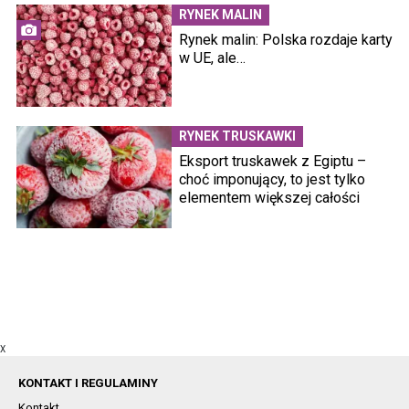
RYNEK MALIN
Rynek malin: Polska rozdaje karty
w UE, ale…
RYNEK TRUSKAWKI
Eksport truskawek z Egiptu –
choć imponujący, to jest tylko
elementem większej całości
X
KONTAKT I REGULAMINY
Kontakt