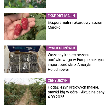
EKSPORT MALIN
Eksport malin: rekordowy sezon
Maroko
RYNEK BORÓWEK
Wczesny koniec sezonu
borówkowego w Europie nakręca
import borówki z Ameryki
Południowej
CENY JEŻYN
Podaż jeżyn krajowych maleje,
stawki idą w górę - Aktualne ceny
4.09.2025