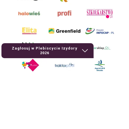
Zagłosuj w Plebiscycie Izydory
2026
AgroHorti Media Sp. z o.o. ul. Metalowa 5, 60-118 Poznań. Akta rejestrowe
przechowywane w Sądzie Rejonowym Poznań - Nowe Miasto i Wilda w
Poznaniu, VIII Wydziale Gospodarczym, KRS 0001116269, NIP 7792573719,
REGON 529158846, kapitał zakładowy: 3.608.000 PLN.
Wszystkie prezentowane w ramach niniejszego portalu treści są
własnością AgroHorti Media Sp. z o.o, są zastrzeżone i chronione prawem
autorskim, kopiowanie i dalsze rozpowszechnianie treści jest zabronione.
(art. 25 ust. 1 pkt 1b ustawy z 4 lutego 1994 roku o prawie autorskim i
prawach pokrewnych.