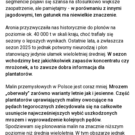
segmencie pojawi się szansa na stosunkowo większe
zaopatrzenie, ale pamiętajmy -
w porównaniu z innymi
jagodowymi, ten gatunek ma niewielkie znaczenie.
Aronia przyzwyczaiła nas historycznie do plonów na
poziomie ok. 40 000 t w skali kraju, choć trafiały się
sezony o lepszych wynikach. Ostatnie lata, a zwłaszcza
sezon 2025 to jednak potworny nieurodzaj i plon
stanowiący jedynie ułamek wieloletniej średniej.
W sezon
wchodzimy bez jakichkolwiek zapasów koncentratu czy
mrożonek, a to zawsze dobra informacja dla
plantatorów.
Malin przemysłowych w Polsce jest coraz mniej.
Mrozem
„oberwały” zarówno warianty letnie jak i jesienne. Część
plantatorów uprawiających maliny owocujące na
pędach tegorocznych zdecydowała się na całkowite
usunięcie najwcześniejszych wybić uszkodzonych
mrozem i wyprowadzenie kolejnych pędów.
Spodziewam się plonowania malin na znacznie niższym
poziomie niż średnia wieloletnia. W tym obszarze jednak