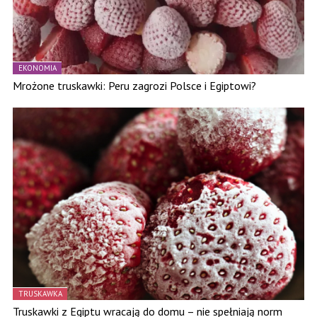
EKONOMIA
Mrożone truskawki: Peru zagrozi Polsce i Egiptowi?
TRUSKAWKA
Truskawki z Egiptu wracają do domu – nie spełniają norm