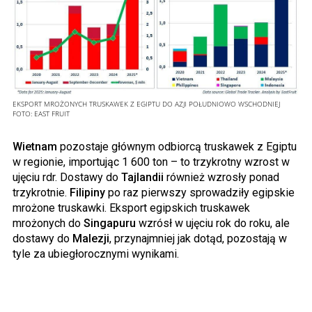
EKSPORT MROŻONYCH TRUSKAWEK Z EGIPTU DO AZJI POŁUDNIOWO WSCHODNIEJ
FOTO:
EAST FRUIT
Wietnam
pozostaje głównym odbiorcą truskawek z Egiptu
w regionie, importując 1 600 ton – to trzykrotny wzrost w
ujęciu rdr. Dostawy do
Tajlandii
również wzrosły ponad
trzykrotnie.
Filipiny
po raz pierwszy sprowadziły egipskie
mrożone truskawki. Eksport egipskich truskawek
mrożonych do
Singapuru
wzrósł w ujęciu rok do roku, ale
dostawy do
Malezji
, przynajmniej jak dotąd, pozostają w
tyle za ubiegłorocznymi wynikami.