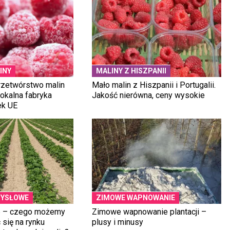
INY
MALINY Z HISZPANII
zetwórstwo malin
Mało malin z Hiszpanii i Portugalii.
 lokalna fabryka
Jakość nierówna, ceny wysokie
ek UE
MYSŁOWE
ZIMOWE WAPNOWANIE
6 – czego możemy
Zimowe wapnowanie plantacji –
się na rynku
plusy i minusy