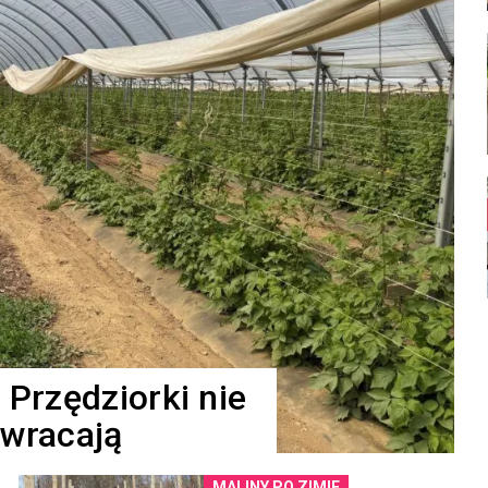
 Przędziorki nie
 wracają
MALINY PO ZIMIE