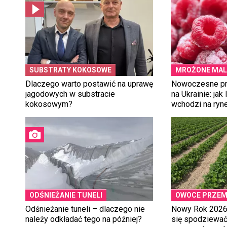
SUBSTRATY KOKOSOWE
MROŻONE MAL
Dlaczego warto postawić na uprawę
Nowoczesne pr
jagodowych w substracie
na Ukrainie: jak
kokosowym?
wchodzi na ryn
ODŚNIEŻANIE TUNELI
OWOCE PRZE
Odśnieżanie tuneli – dlaczego nie
Nowy Rok 202
należy odkładać tego na później?
się spodziewać 