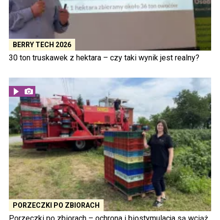
BERRY TECH 2026
30 ton truskawek z hektara – czy taki wynik jest realny?
PORZECZKI PO ZBIORACH
Porzeczki po zbiorach – ochrona i biostymulacja są wciąż