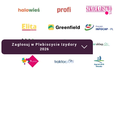
Zagłosuj w Plebiscycie Izydory
2026
AgroHorti Media Sp. z o.o. ul. Metalowa 5, 60-118 Poznań. Akta rejestrowe
przechowywane w Sądzie Rejonowym Poznań - Nowe Miasto i Wilda w
Poznaniu, VIII Wydziale Gospodarczym, KRS 0001116269, NIP 7792573719,
REGON 529158846, kapitał zakładowy: 3.608.000 PLN.
Wszystkie prezentowane w ramach niniejszego portalu treści są
własnością AgroHorti Media Sp. z o.o, są zastrzeżone i chronione prawem
autorskim, kopiowanie i dalsze rozpowszechnianie treści jest zabronione.
(art. 25 ust. 1 pkt 1b ustawy z 4 lutego 1994 roku o prawie autorskim i
prawach pokrewnych.