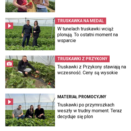
TRUSKAWKA NA MEDAL
W tunelach truskawki wciąż
plonują. To ostatni moment na
wsparcie
TRUSKAWKI Z PRZYKONY
Truskawki z Przykony stawiają na
wczesność. Ceny są wysokie
MATERIAŁ PROMOCYJNY
Truskawki po przymrozkach
weszły w trudny moment. Teraz
decyduje się plon