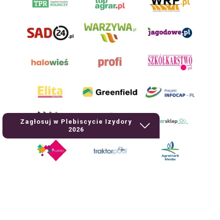
Zagłosuj w Plebiscycie Izydory
2026
AgroHorti Media Sp. z o.o. ul. Metalowa 5, 60-118 Poznań. Akta rejestrowe
przechowywane w Sądzie Rejonowym Poznań - Nowe Miasto i Wilda w
Poznaniu, VIII Wydziale Gospodarczym, KRS 0001116269, NIP 7792573719,
REGON 529158846, kapitał zakładowy: 3.608.000 PLN.