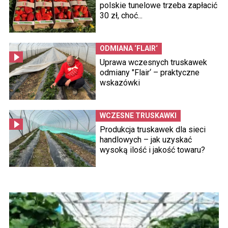
polskie tunelowe trzeba zapłacić
30 zł, choć...
ODMIANA ‘FLAIR‘
Uprawa wczesnych truskawek
odmiany "Flair‘ – praktyczne
wskazówki
WCZESNE TRUSKAWKI
Produkcja truskawek dla sieci
handlowych – jak uzyskać
wysoką ilość i jakość towaru?