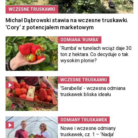
WCZESNE TRUSKAWKI
Michał Dąbrowski stawia na wczesne truskawki.
‘Cory‘ z potencjałem marketowym
ODMIANA ‘RUMBA‘
‘Rumba’ w tunelach wciąż daje 30
ton z hektara. Co decyduje o tak
wysokim plonie?
WCZESNE TRUSKAWKI
‘Serabella’ - wczesna odmiana
truskawek bliska ideału
ODMIANY TRUSKAWEK
Nowe i wczesne odmiany
truskawek, cz. 1 – ‘Nadja’