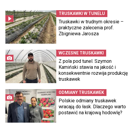
TRUSKAWKI W TUNELU
Truskawki w trudnym okresie –
praktyczne zalecenia prof.
Zbigniewa Jarosza
WCZESNE TRUSKAWKI
Z pola pod tunel. Szymon
Kamiński stawia na jakość i
konsekwentnie rozwija produkcję
truskawek
ODMIANY TRUSKAWEK
Polskie odmiany truskawek
wracają do łask. Dlaczego warto
postawić na krajową hodowlę?