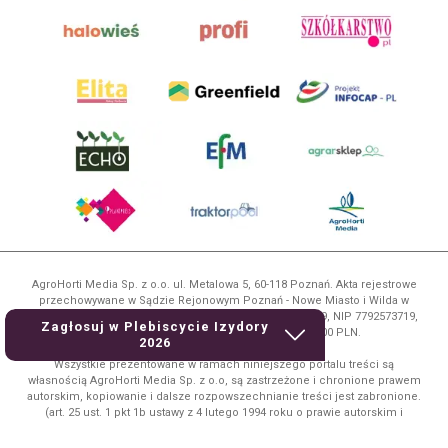
AgroHorti Media Sp. z o.o. ul. Metalowa 5, 60-118 Poznań. Akta rejestrowe
przechowywane w Sądzie Rejonowym Poznań - Nowe Miasto i Wilda w
Poznaniu, VIII Wydziale Gospodarczym, KRS 0001116269, NIP 7792573719,
Zagłosuj w Plebiscycie Izydory
REGON 529158846, kapitał zakładowy: 3.608.000 PLN.
2026
Wszystkie prezentowane w ramach niniejszego portalu treści są
własnością AgroHorti Media Sp. z o.o, są zastrzeżone i chronione prawem
autorskim, kopiowanie i dalsze rozpowszechnianie treści jest zabronione.
(art. 25 ust. 1 pkt 1b ustawy z 4 lutego 1994 roku o prawie autorskim i
prawach pokrewnych.