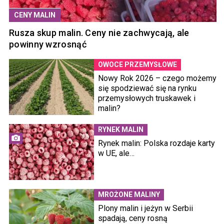
CENY MALIN
Rusza skup malin. Ceny nie zachwycają, ale
powinny wzrosnąć
OWOCE PRZEMYSŁOWE
Nowy Rok 2026 – czego możemy
się spodziewać się na rynku
przemysłowych truskawek i
malin?
RYNEK MALIN
Rynek malin: Polska rozdaje karty
w UE, ale…
MROŻONE MALINY
Plony malin i jeżyn w Serbii
spadają, ceny rosną