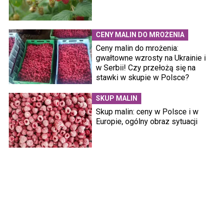
CENY MALIN DO MROŻENIA
Ceny malin do mrożenia:
gwałtowne wzrosty na Ukrainie i
w Serbii! Czy przełożą się na
stawki w skupie w Polsce?
SKUP MALIN
Skup malin: ceny w Polsce i w
Europie, ogólny obraz sytuacji