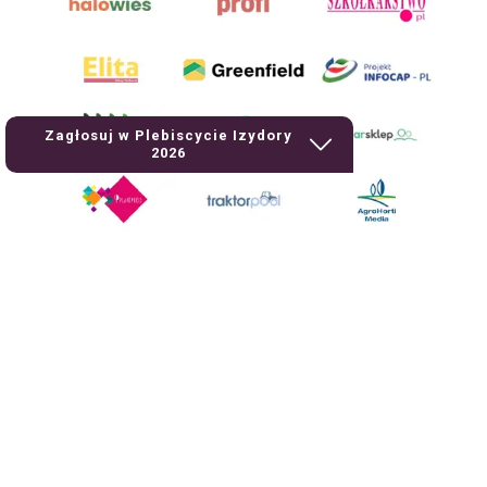
Zagłosuj w Plebiscycie Izydory
2026
AgroHorti Media Sp. z o.o. ul. Metalowa 5, 60-118 Poznań. Akta rejestrowe
przechowywane w Sądzie Rejonowym Poznań - Nowe Miasto i Wilda w
Poznaniu, VIII Wydziale Gospodarczym, KRS 0001116269, NIP 7792573719,
REGON 529158846, kapitał zakładowy: 3.608.000 PLN.
Wszystkie prezentowane w ramach niniejszego portalu treści są
własnością AgroHorti Media Sp. z o.o, są zastrzeżone i chronione prawem
autorskim, kopiowanie i dalsze rozpowszechnianie treści jest zabronione.
(art. 25 ust. 1 pkt 1b ustawy z 4 lutego 1994 roku o prawie autorskim i
prawach pokrewnych.