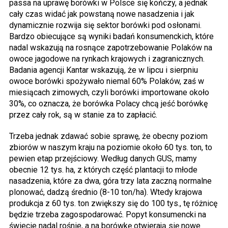
passa na uprawę borówki w Polsce się kończy, a jednak
cały czas widać jak powstaną nowe nasadzenia i jak
dynamicznie rozwija się sektor borówki pod osłonami.
Bardzo obiecujące są wyniki badań konsumenckich, które
nadal wskazują na rosnące zapotrzebowanie Polaków na
owoce jagodowe na rynkach krajowych i zagranicznych.
Badania agencji Kantar wskazują, że w lipcu i sierpniu
owoce borówki spożywało niemal 60% Polaków, zaś w
miesiącach zimowych, czyli borówki importowane około
30%, co oznacza, że borówka Polacy chcą jeść borówkę
przez cały rok, są w stanie za to zapłacić.
Trzeba jednak zdawać sobie sprawę, że obecny poziom
zbiorów w naszym kraju na poziomie około 60 tys. ton, to
pewien etap przejściowy. Według danych GUS, mamy
obecnie 12 tys. ha, z których część plantacji to młode
nasadzenia, które za dwa, góra trzy lata zaczną normalne
plonować, dadzą średnio (8-10 ton/ha). Wtedy krajowa
produkcja z 60 tys. ton zwiększy się do 100 tys., tę różnicę
będzie trzeba zagospodarować. Popyt konsumencki na
świecie nadal rośnie, a na borówkę otwierają się nowe