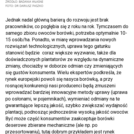
ŹRÓDŁO: BADANIA WŁASNE
FOTO:
DR DARIUSZ PASZKO
Jednak nadal główną barierą do rozwoju jest brak
pracowników, co pogłębia się z roku na rok. Tymczasem do
samego zbioru owoców borówki, potrzeba optymalnie 10-
15 osób/ha. Ponadto, w miarę wprowadzania nowych
rozwiązań technologicznych, uprawa tego gatunku
stanowić będzie coraz większe wyzwanie, także dla
doświadczonych plantatorów ze względu na dynamiczne
zmiany, chociażby w doborze odmian czy zmieniających
się gustów konsumenta. Wielu ekspertów podkreśla, że
rynek europejski powoli się nasyca borówką, a przy
rosnącej konkurencji nasi producenci będą zmuszeni
wprowadzać bardziej innowacyjne metody uprawy (uprawa
po osłonami, w pojemnikach), wymieniać odmiany na te
gwarantujące lepszą jakość, szybko zwiększać wydajność
plantacji, podnosząc jednocześnie wysoką jakość owoców.
Być może część konsumentów zaakceptuje borówki
deserowe zbierane mechaniczne (ale np. po
przesortowaniu), tutaj dobrym przykładem jest rynek