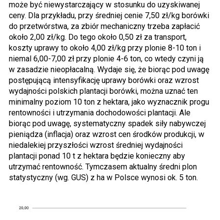
może być niewystarczający w stosunku do uzyskiwanej
ceny. Dla przykładu, przy średniej cenie 7,50 zł/kg borówki
do przetwórstwa, za zbiór mechaniczny trzeba zapłacić
około 2,00 zł/kg. Do tego około 0,50 zł za transport,
koszty uprawy to około 4,00 zł/kg przy plonie 8-10 ton i
niemal 6,00-7,00 zł przy plonie 4-6 ton, co wtedy czyni ją
w zasadzie nieopłacalną. Wydaje się, że biorąc pod uwagę
postępującą intensyfikację uprawy borówki oraz wzrost
wydajności polskich plantacji borówki, można uznać ten
minimalny poziom 10 ton z hektara, jako wyznacznik progu
rentowności i utrzymania dochodowości plantacji. Ale
biorąc pod uwagę, systematyczny spadek siły nabywczej
pieniądza (inflacja) oraz wzrost cen środków produkcji, w
niedalekiej przyszłości wzrost średniej wydajności
plantacji ponad 10 t z hektara będzie konieczny aby
utrzymać rentowność. Tymczasem aktualny średni plon
statystyczny (wg. GUS) z ha w Polsce wynosi ok. 5 ton.