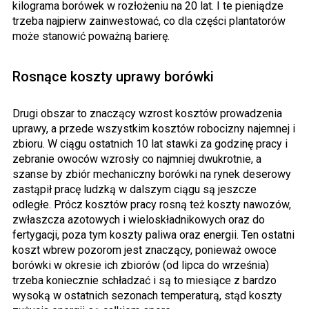
kilograma borówek w rozłożeniu na 20 lat. I te pieniądze
trzeba najpierw zainwestować, co dla części plantatorów
może stanowić poważną barierę.
Rosnące koszty uprawy borówki
Drugi obszar to znaczący wzrost kosztów prowadzenia
uprawy, a przede wszystkim kosztów robocizny najemnej i
zbioru. W ciągu ostatnich 10 lat stawki za godzinę pracy i
zebranie owoców wzrosły co najmniej dwukrotnie, a
szanse by zbiór mechaniczny borówki na rynek deserowy
zastąpił pracę ludzką w dalszym ciągu są jeszcze
odległe. Prócz kosztów pracy rosną też koszty nawozów,
zwłaszcza azotowych i wieloskładnikowych oraz do
fertygacji, poza tym koszty paliwa oraz energii. Ten ostatni
koszt wbrew pozorom jest znaczący, ponieważ owoce
borówki w okresie ich zbiorów (od lipca do września)
trzeba koniecznie schładzać i są to miesiące z bardzo
wysoką w ostatnich sezonach temperaturą, stąd koszty