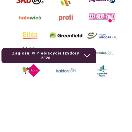
Zagłosuj w Plebiscycie Izydory
2026
AgroHorti Media Sp. z o.o. ul. Metalowa 5, 60-118 Poznań. Akta rejestrowe
przechowywane w Sądzie Rejonowym Poznań - Nowe Miasto i Wilda w
Poznaniu, VIII Wydziale Gospodarczym, KRS 0001116269, NIP 7792573719,
REGON 529158846, kapitał zakładowy: 3.608.000 PLN.
Wszystkie prezentowane w ramach niniejszego portalu treści są
własnością AgroHorti Media Sp. z o.o, są zastrzeżone i chronione prawem
autorskim, kopiowanie i dalsze rozpowszechnianie treści jest zabronione.
(art. 25 ust. 1 pkt 1b ustawy z 4 lutego 1994 roku o prawie autorskim i