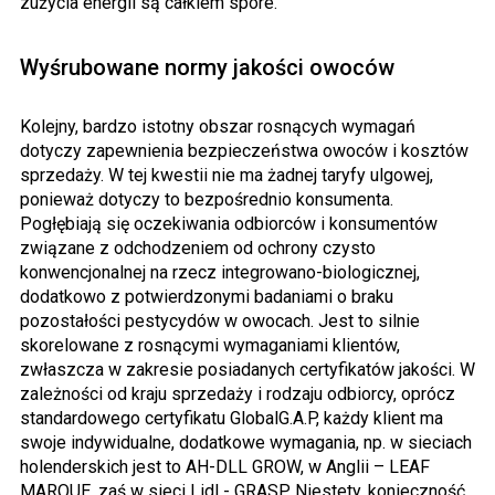
zużycia energii są całkiem spore.
Wyśrubowane normy jakości owoców
Kolejny, bardzo istotny obszar rosnących wymagań
dotyczy zapewnienia bezpieczeństwa owoców i kosztów
sprzedaży. W tej kwestii nie ma żadnej taryfy ulgowej,
ponieważ dotyczy to bezpośrednio konsumenta.
Pogłębiają się oczekiwania odbiorców i konsumentów
związane z odchodzeniem od ochrony czysto
konwencjonalnej na rzecz integrowano-biologicznej,
dodatkowo z potwierdzonymi badaniami o braku
pozostałości pestycydów w owocach. Jest to silnie
skorelowane z rosnącymi wymaganiami klientów,
zwłaszcza w zakresie posiadanych certyfikatów jakości. W
zależności od kraju sprzedaży i rodzaju odbiorcy, oprócz
standardowego certyfikatu GlobalG.A.P, każdy klient ma
swoje indywidualne, dodatkowe wymagania, np. w sieciach
holenderskich jest to AH-DLL GROW, w Anglii – LEAF
MARQUE, zaś w sieci Lidl - GRASP. Niestety, konieczność