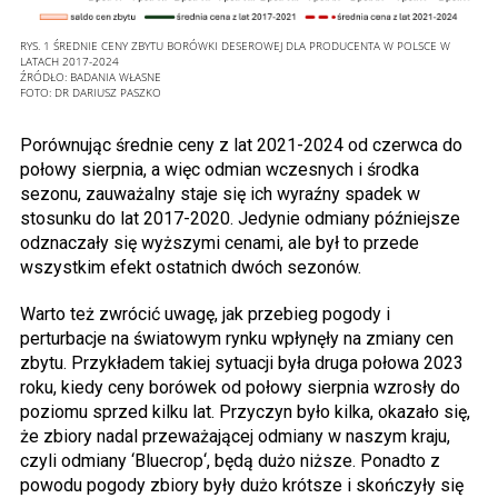
RYS. 1 ŚREDNIE CENY ZBYTU BORÓWKI DESEROWEJ DLA PRODUCENTA W POLSCE W
LATACH 2017-2024
ŹRÓDŁO: BADANIA WŁASNE
FOTO:
DR DARIUSZ PASZKO
Porównując średnie ceny z lat 2021-2024 od czerwca do
połowy sierpnia, a więc odmian wczesnych i środka
sezonu, zauważalny staje się ich wyraźny spadek w
stosunku do lat 2017-2020. Jedynie odmiany późniejsze
odznaczały się wyższymi cenami, ale był to przede
wszystkim efekt ostatnich dwóch sezonów.
Warto też zwrócić uwagę, jak przebieg pogody i
perturbacje na światowym rynku wpłynęły na zmiany cen
zbytu. Przykładem takiej sytuacji była druga połowa 2023
roku, kiedy ceny borówek od połowy sierpnia wzrosły do
poziomu sprzed kilku lat. Przyczyn było kilka, okazało się,
że zbiory nadal przeważającej odmiany w naszym kraju,
czyli odmiany ‘Bluecrop‘, będą dużo niższe. Ponadto z
powodu pogody zbiory były dużo krótsze i skończyły się