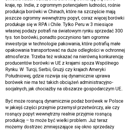
kraje, np. Indie, z ogromnym potencjałem ludności, rośnie
produkcja borówki w Chinach, które na szczęście mają
jeszcze ogromny wewnętrzny popyt, coraz więcej borówki
produkuje się w RPA i Chile. Tylko Peru w 3 miesiące
własnej podaży potrafi na światowym rynku sprzedać 300
tys. ton borówki, ponadto poczyniono tam ogromne
inwestycje w technologie pakowania, które potrafią małe
opakowania transportować na duże odległości w ochronnej
atmosferze. Trzeba też wskazać na nierówną konkurencję
producentów borówki w UE z krajami spoza Wspólnego
Rynku. W Turcji, Serbii, Gruzji czy krajach Ameryki
Południowej, gdzie rozwija się dynamicznie uprawa
borówek nie ma też takich obciążeń administracyjno-
socjalnych, jak chociażby na obszarze gospodarczym UE..
Być może rosnącą dynamicznie podaż borówek w Polsce
w jakiejś części przejmie przemysł przetwórczy, ale czy
rosnący popyt wewnętrzny realnie przyjmie rosnącą
produkcję – to może być wielki problem. Już teraz
możemy dostrzec zmniejszające się okno sprzedaży