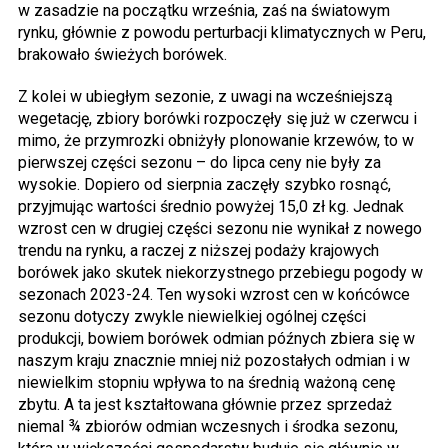
w zasadzie na początku września, zaś na światowym
rynku, głównie z powodu perturbacji klimatycznych w Peru,
brakowało świeżych borówek.
Z kolei w ubiegłym sezonie, z uwagi na wcześniejszą
wegetację, zbiory borówki rozpoczęły się już w czerwcu i
mimo, że przymrozki obniżyły plonowanie krzewów, to w
pierwszej części sezonu – do lipca ceny nie były za
wysokie. Dopiero od sierpnia zaczęły szybko rosnąć,
przyjmując wartości średnio powyżej 15,0 zł kg. Jednak
wzrost cen w drugiej części sezonu nie wynikał z nowego
trendu na rynku, a raczej z niższej podaży krajowych
borówek jako skutek niekorzystnego przebiegu pogody w
sezonach 2023-24. Ten wysoki wzrost cen w końcówce
sezonu dotyczy zwykle niewielkiej ogólnej części
produkcji, bowiem borówek odmian późnych zbiera się w
naszym kraju znacznie mniej niż pozostałych odmian i w
niewielkim stopniu wpływa to na średnią ważoną cenę
zbytu. A ta jest kształtowana głównie przez sprzedaż
niemal ¾ zbiorów odmian wczesnych i środka sezonu,