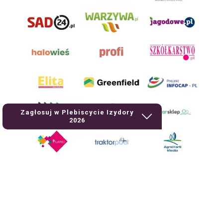
Zagłosuj w Plebiscycie Izydory
2026
AgroHorti Media Sp. z o.o. ul. Metalowa 5, 60-118 Poznań. Akta rejestrowe
przechowywane w Sądzie Rejonowym Poznań - Nowe Miasto i Wilda w
Poznaniu, VIII Wydziale Gospodarczym, KRS 0001116269, NIP 7792573719,
REGON 529158846, kapitał zakładowy: 3.608.000 PLN.
Wszystkie prezentowane w ramach niniejszego portalu treści są