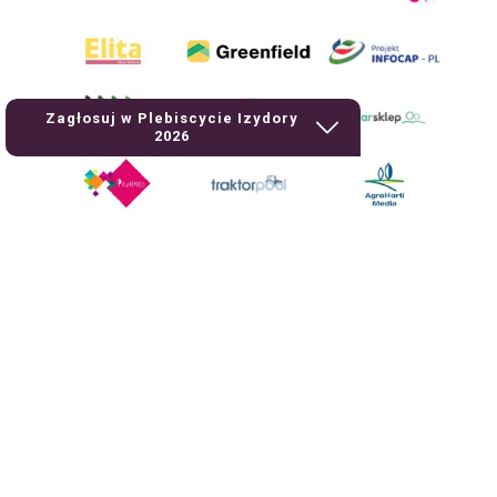
Zagłosuj w Plebiscycie Izydory
2026
AgroHorti Media Sp. z o.o. ul. Metalowa 5, 60-118 Poznań. Akta rejestrowe
przechowywane w Sądzie Rejonowym Poznań - Nowe Miasto i Wilda w
Poznaniu, VIII Wydziale Gospodarczym, KRS 0001116269, NIP 7792573719,
REGON 529158846, kapitał zakładowy: 3.608.000 PLN.
Wszystkie prezentowane w ramach niniejszego portalu treści są
własnością AgroHorti Media Sp. z o.o, są zastrzeżone i chronione prawem
autorskim, kopiowanie i dalsze rozpowszechnianie treści jest zabronione.
(art. 25 ust. 1 pkt 1b ustawy z 4 lutego 1994 roku o prawie autorskim i
prawach pokrewnych.