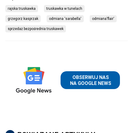
rajska truskawka
truskawka w tunelach
grzegorz kasprzak
odmiana 'sarabella'
odmiana'flair'
sprzedaż bezpośrednia truskawek