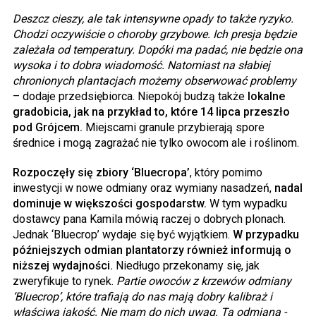
Deszcz cieszy, ale tak intensywne opady to także ryzyko.
Chodzi oczywiście o choroby grzybowe. Ich presja będzie
zależała od temperatury. Dopóki ma padać, nie będzie ona
wysoka i to dobra wiadomość. Natomiast na słabiej
chronionych plantacjach możemy obserwować problemy
– dodaje przedsiębiorca. Niepokój budzą także
lokalne
gradobicia, jak na przykład to, które 14 lipca przeszło
pod Grójcem.
Miejscami granule przybierają spore
średnice i mogą zagrażać nie tylko owocom ale i roślinom.
Rozpoczęły się zbiory ‘Bluecropa’
, który pomimo
inwestycji w nowe odmiany oraz wymiany nasadzeń,
nadal
dominuje w większości gospodarstw.
W tym wypadku
dostawcy pana Kamila mówią raczej o dobrych plonach.
Jednak ‘Bluecrop’ wydaje się być wyjątkiem.
W przypadku
późniejszych odmian plantatorzy również informują o
niższej wydajności.
Niedługo przekonamy się, jak
zweryfikuje to rynek.
Partie owoców z krzewów odmiany
‘Bluecrop’, które trafiają do nas mają dobry kalibraż i
właściwą jakość. Nie mam do nich uwag. Ta odmiana -