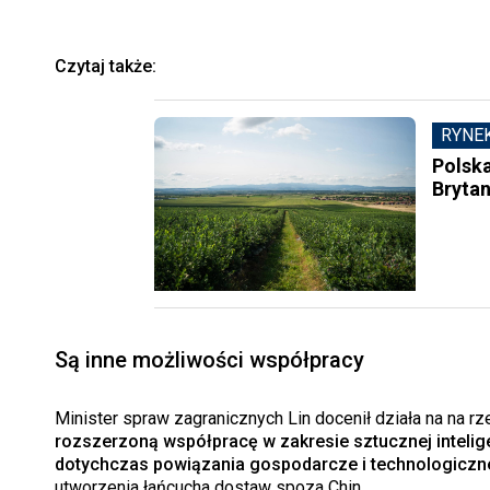
Czytaj także:
RYNE
Polsk
Brytan
Są inne możliwości współpracy
Minister spraw zagranicznych Lin docenił działa na na rz
rozszerzoną współpracę w zakresie sztucznej intelige
dotychczas powiązania gospodarcze i technologiczn
utworzenia łańcucha dostaw spoza Chin.