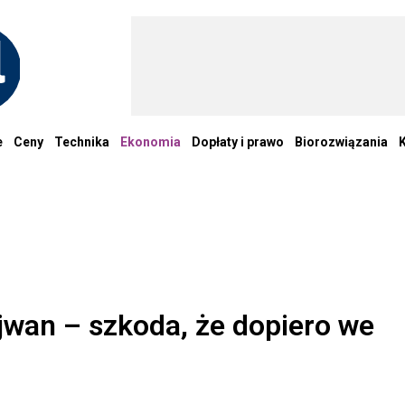
e
Ceny
Technika
Ekonomia
Dopłaty i prawo
Biorozwiązania
ajwan – szkoda, że dopiero we