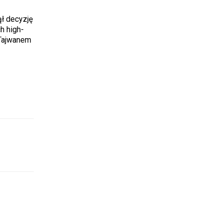
ł decyzję
h high-
 Tajwanem