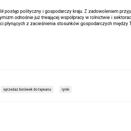
ł postęp polityczny i gospodarczy kraju. Z zadowoleniem przyją
tymizm odnośnie już trwającej współpracy w rolnictwie i sektorac
yści płynących z zacieśnienia stosunków gospodarczych między
sprzedaż borówek do tajwanu
rynki