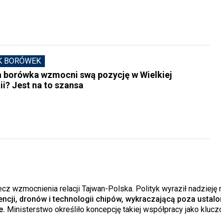
K BORÓWEK
a borówka wzmocni swą pozycję w Wielkiej
ii? Jest na to szansa
ecz wzmocnienia relacji Tajwan-Polska. Polityk wyraził nadzieję 
ncji, dronów i technologii chipów, wykraczającą poza ustal
e.
Ministerstwo określiło koncepcję takiej współpracy jako kluc