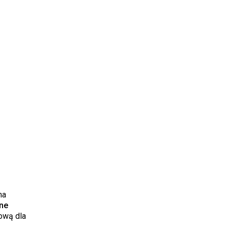
na
one
zową dla