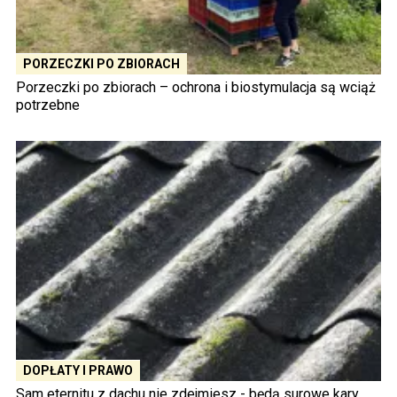
PORZECZKI PO ZBIORACH
Porzeczki po zbiorach – ochrona i biostymulacja są wciąż
potrzebne
DOPŁATY I PRAWO
Sam eternitu z dachu nie zdejmiesz - będą surowe kary