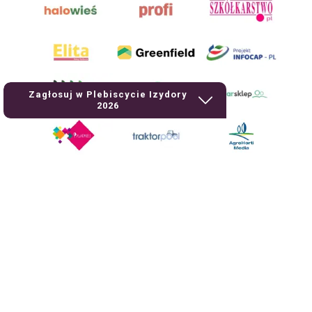
Zagłosuj w Plebiscycie Izydory
2026
AgroHorti Media Sp. z o.o. ul. Metalowa 5, 60-118 Poznań. Akta rejestrowe
przechowywane w Sądzie Rejonowym Poznań - Nowe Miasto i Wilda w
Poznaniu, VIII Wydziale Gospodarczym, KRS 0001116269, NIP 7792573719,
REGON 529158846, kapitał zakładowy: 3.608.000 PLN.
Wszystkie prezentowane w ramach niniejszego portalu treści są
własnością AgroHorti Media Sp. z o.o, są zastrzeżone i chronione prawem
autorskim, kopiowanie i dalsze rozpowszechnianie treści jest zabronione.
(art. 25 ust. 1 pkt 1b ustawy z 4 lutego 1994 roku o prawie autorskim i
prawach pokrewnych.