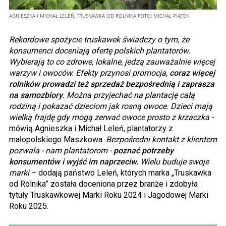
AGNIESZKA I MICHAŁ LELEŃ, TRUSKAWKA OD ROLNIKA
FOTO:
MICHAŁ PIĄTEK
Rekordowe spożycie truskawek świadczy o tym, że
konsumenci doceniają ofertę polskich plantatorów.
Wybierają to co zdrowe, lokalne, jedzą zauważalnie więcej
warzyw i owoców. Efekty przynosi promocja,
coraz więcej
rolników prowadzi też sprzedaż bezpośrednią i zaprasza
na samozbiory
. Można przyjechać na plantację całą
rodziną i pokazać dzieciom jak rosną owoce. Dzieci mają
wielką frajdę gdy mogą zerwać owoce prosto z krzaczka
-
mówią Agnieszka i Michał Leleń, plantatorzy z
małopolskiego Maszkowa.
Bezpośredni kontakt z klientem
pozwala - nam plantatorom -
poznać potrzeby
konsumentów i wyjść im naprzeciw.
Wielu buduje swoje
marki
– dodają państwo Leleń, których marka „Truskawka
od Rolnika” została doceniona przez branże i zdobyła
tytuły Truskawkowej Marki Roku 2024 i Jagodowej Marki
Roku 2025.