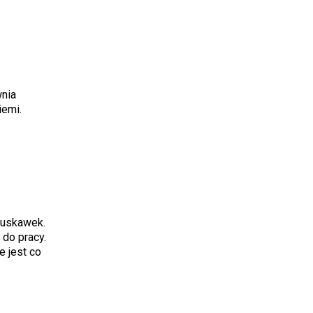
wnia
iemi.
ruskawek.
do pracy.
e jest co