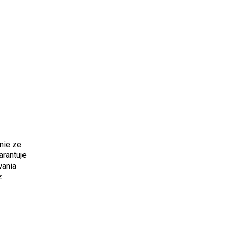
nie ze
rantuje
wania
z