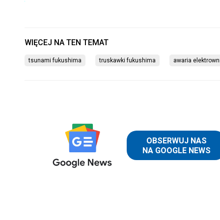
tsunami fukushima
truskawki fukushima
awaria elektrown