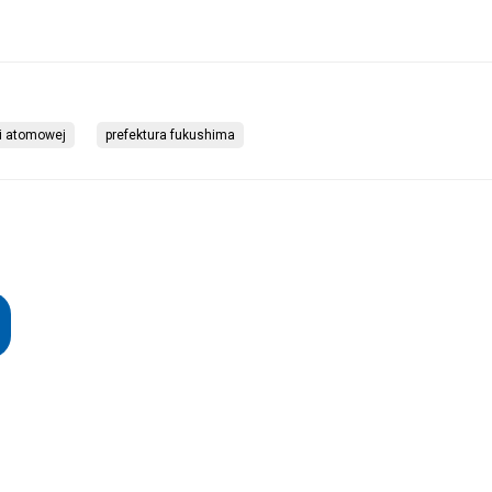
i atomowej
prefektura fukushima