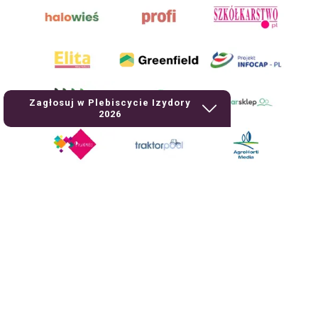
Zagłosuj w Plebiscycie Izydory
2026
AgroHorti Media Sp. z o.o. ul. Metalowa 5, 60-118 Poznań. Akta rejestrowe
przechowywane w Sądzie Rejonowym Poznań - Nowe Miasto i Wilda w
Poznaniu, VIII Wydziale Gospodarczym, KRS 0001116269, NIP 7792573719,
REGON 529158846, kapitał zakładowy: 3.608.000 PLN.
Wszystkie prezentowane w ramach niniejszego portalu treści są
własnością AgroHorti Media Sp. z o.o, są zastrzeżone i chronione prawem
autorskim, kopiowanie i dalsze rozpowszechnianie treści jest zabronione.
(art. 25 ust. 1 pkt 1b ustawy z 4 lutego 1994 roku o prawie autorskim i
prawach pokrewnych.