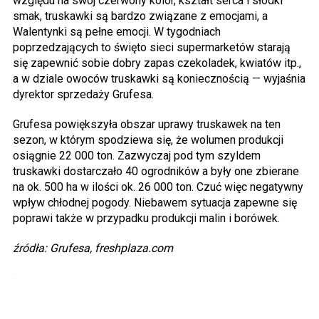
względu na swój czerwony kolor, kształt serca i słodki
smak, truskawki są bardzo związane z emocjami, a
Walentynki są pełne emocji. W tygodniach
poprzedzających to święto sieci supermarketów starają
się zapewnić sobie dobry zapas czekoladek, kwiatów itp.,
a w dziale owoców truskawki są koniecznością — wyjaśnia
dyrektor sprzedaży Grufesa.
Grufesa powiększyła obszar uprawy truskawek na ten
sezon, w którym spodziewa się, że wolumen produkcji
osiągnie 22 000 ton. Zazwyczaj pod tym szyldem
truskawki dostarczało 40 ogrodników a były one zbierane
na ok. 500 ha w ilości ok. 26 000 ton. Czuć więc negatywny
wpływ chłodnej pogody. Niebawem sytuacja zapewne się
poprawi także w przypadku produkcji malin i borówek.
źródła: Grufesa, freshplaza.com