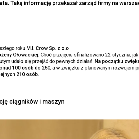
 lata. Taką informację przekazał zarząd firmy na warsza
eszłego roku
M.I. Crow Sp. z o.o
ożeny Głowackiej.
Choć przejęcie sfinalizowano 22 stycznia, jak
lutym udało się przejść do pewnych działań.
Na początku zwięk
ponad 100 osób do 250
, a w związku z planowanym rozwojem pr
lejnych 210 osób.
cję ciągników i maszyn