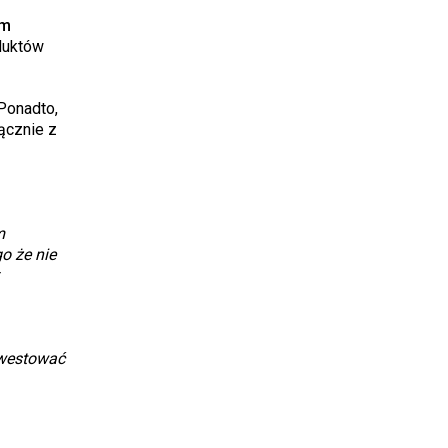
ym
duktów
Ponadto,
ącznie z
m
o że nie
r
nwestować