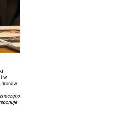
ki
i w
 dronów.
znacząco
ysponuje