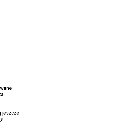
owane
ta
ą jeszcze
ny