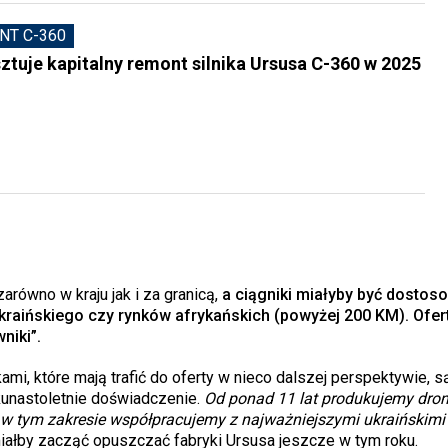
NT C-360
sztuje kapitalny remont silnika Ursusa C-360 w 2025
równo w kraju jak i za granicą,
a ciągniki miałyby być dostos
kraińskiego czy rynków afrykańskich (powyżej 200 KM). Ofer
niki”.
i, które mają trafić do oferty w nieco dalszej perspektywie, s
lkunastoletnie doświadczenie.
Od ponad 11 lat produkujemy dro
p; w tym zakresie współpracujemy z najważniejszymi ukraińskimi
ałby zacząć opuszczać fabryki Ursusa jeszcze w tym roku.