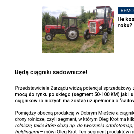
REMO
Ile ko
roku?
Będą ciągniki sadownicze!
Przedstawiciele Zarządu widzą potencjał sprzedażowy za
mocą do rynku polskiego (segment 50-100 KM) jak i u
ciągników rolniczych ma zostać uzupełniona o “sadow
Pomiędzy obecną produkcją w Dobrym Mieście a ciągnikam
drony rolnicze, czyli segment, w którym Oleg Krot ma ki
rolnicze, takie które służą np. do tworzenia ortofotoma
holdingami
– mówi Oleg Krot. Ten segment produktów mi