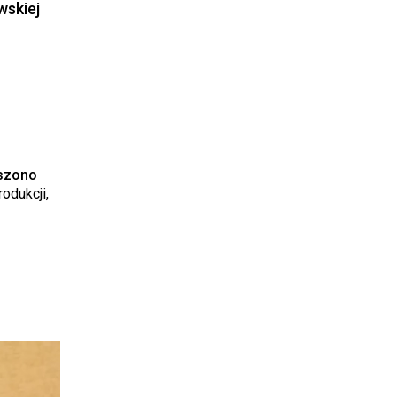
wskiej
szono
odukcji,