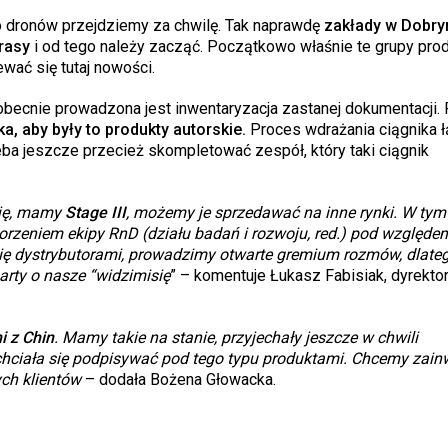
o dronów przejdziemy za chwilę. Tak naprawdę
zakłady w Dobr
rasy
i od tego należy zacząć. Początkowo właśnie te grupy pro
wać się tutaj nowości.
 obecnie prowadzona jest inwentaryzacja zastanej dokumentacji. 
aka, aby były to produkty autorskie.
Proces wdrażania ciągnika ł
zeba jeszcze przecież skompletować zespół, który taki ciągnik
cję, mamy
Stage III
, możemy je sprzedawać na inne rynki. W tym
zeniem ekipy RnD (działu badań i rozwoju, red.) pod względe
 dystrybutorami, prowadzimy otwarte gremium rozmów, dlateg
rty o nasze “widzimisię
” – komentuje Łukasz Fabisiak, dyrekto
 z Chin
. Mamy takie na stanie, przyjechały jeszcze w chwili
e chciała się podpisywać pod tego typu produktami. Chcemy zai
ych klientów
– dodała Bożena Głowacka.