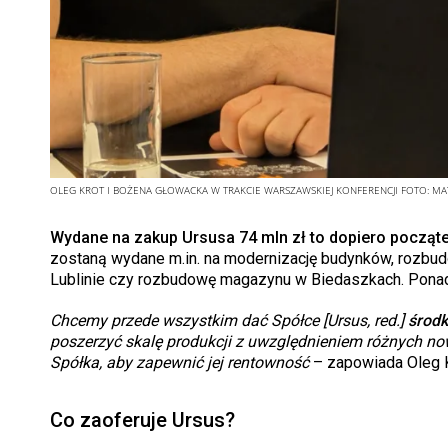
OLEG KROT I BOŻENA GŁOWACKA W TRAKCIE WARSZAWSKIEJ KONFERENCJI
FOTO:
MA
Wydane na zakup Ursusa 74 mln zł to dopiero począte
zostaną wydane m.in. na modernizację budynków, rozbu
Lublinie czy rozbudowę magazynu w Biedaszkach. Ponadt
Chcemy przede wszystkim dać Spółce [Ursus, red.]
środk
poszerzyć skalę produkcji z uwzględnieniem różnych now
Spółka, aby zapewnić jej rentowność
– zapowiada Oleg K
Co zaoferuje Ursus?