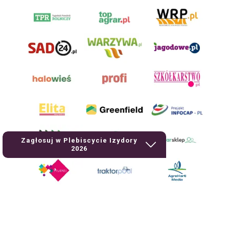
Zagłosuj w Plebiscycie Izydory
2026
AgroHorti Media Sp. z o.o. ul. Metalowa 5, 60-118 Poznań. Akta rejestrowe
przechowywane w Sądzie Rejonowym Poznań - Nowe Miasto i Wilda w
Poznaniu, VIII Wydziale Gospodarczym, KRS 0001116269, NIP 7792573719,