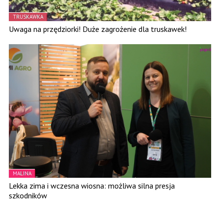
TRUSKAWKA
Uwaga na przędziorki! Duże zagrożenie dla truskawek!
MALINA
Lekka zima i wczesna wiosna: możliwa silna presja
szkodników