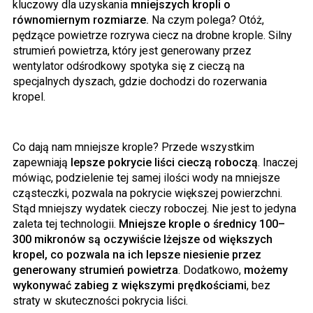
kluczowy dla uzyskania
mniejszych kropli o
równomiernym rozmiarze.
Na czym polega? Otóż,
pędzące powietrze rozrywa ciecz na drobne krople. Silny
strumień powietrza, który jest generowany przez
wentylator odśrodkowy spotyka się z cieczą na
specjalnych dyszach, gdzie dochodzi do rozerwania
kropel.
Co dają nam mniejsze krople? Przede wszystkim
zapewniają
lepsze pokrycie liści cieczą roboczą
. Inaczej
mówiąc, podzielenie tej samej ilości wody na mniejsze
cząsteczki, pozwala na pokrycie większej powierzchni.
Stąd mniejszy wydatek cieczy roboczej. Nie jest to jedyna
zaleta tej technologii.
Mniejsze krople o średnicy 100–
300 mikronów są oczywiście lżejsze od większych
kropel, co pozwala na ich lepsze niesienie przez
generowany strumień powietrza
. Dodatkowo,
możemy
wykonywać zabieg z większymi prędkościami
, bez
straty w skuteczności pokrycia liści.