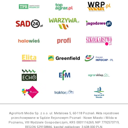
AgroHorti Media Sp. z o.o. ul. Metalowa 5, 60-118 Poznań. Akta rejestrowe
przechowywane w Sądzie Rejonowym Poznań - Nowe Miasto i Wilda w
Poznaniu, VIII Wydziale Gospodarczym, KRS 0001116269, NIP 7792573719,
REGON 529158846, kapitał zakładowy: 3.608.000 PLN.