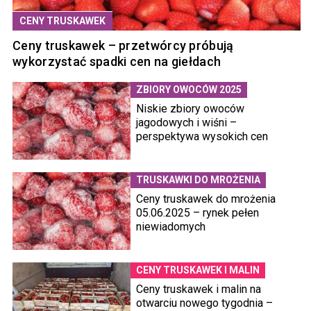
CENY TRUSKAWEK
Ceny truskawek – przetwórcy próbują
wykorzystać spadki cen na giełdach
ZBIORY OWOCÓW 2025
Niskie zbiory owoców
jagodowych i wiśni –
perspektywa wysokich cen
TRUSKAWKI DO MROŻENIA
Ceny truskawek do mrożenia
05.06.2025 – rynek pełen
niewiadomych
CENY TRUSKAWEK I MALIN
Ceny truskawek i malin na
otwarciu nowego tygodnia –