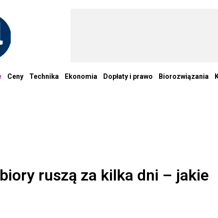
e
Ceny
Technika
Ekonomia
Dopłaty i prawo
Biorozwiązania
iory ruszą za kilka dni – jakie