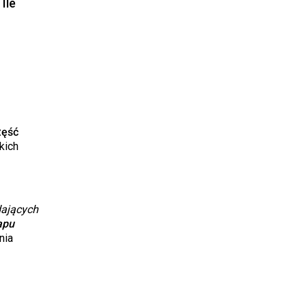
Ile
zęść
kich
dających
apu
nia