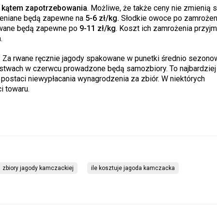
d kątem zapotrzebowania
. Możliwe, że także ceny nie zmienią s
ceniane będą zapewne na
5-6 zł/kg.
Słodkie owoce po zamrożeni
bywane będą zapewne po
9-11 zł/kg
. Koszt ich zamrożenia przyjm
.
. Za rwane ręcznie jagody spakowane w punetki średnio sezono
rstwach w czerwcu prowadzone będą samozbiory. To najbardziej
ostaci niewypłacania wynagrodzenia za zbiór. W niektórych
i towaru.
zbiory jagody kamczackiej
ile kosztuje jagoda kamczacka