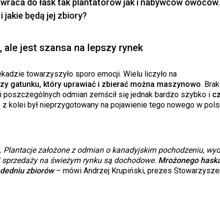
i wraca do łask tak plantatorów jak i nabywców owoców. 
jakie będą jej zbiory?
ale jest szansa na lepszy rynek
ekadzie towarzyszyło sporo emocji. Wielu liczyło na
y gatunku, który uprawiać i zbierać można maszynowo
. Brak
i poszczególnych odmian zemścił się jednak bardzo szybko i
c
k z kolei był nieprzygotowany na pojawienie tego nowego w pols
. Plantacje założone z odmian o kanadyjskim pochodzeniu, wy
 i sprzedaży na świeżym rynku są dochodowe.
Mrożonego hask
ededniu zbiorów
– mówi Andrzej Krupiński, prezes Stowarzysze