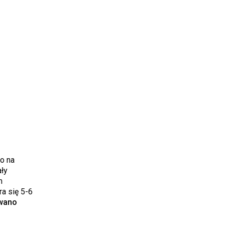
ło na
ały
m
ra się 5-6
owano