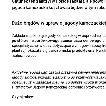
Gatunek ten zaliczył w Polsce falstart, ale powol
jagoda kamczacka kosztować będzie w tym roku i 
Dużo błędów w uprawie jagody kamczackiej, 
Zakładaniu plantacji jagody kamczackiej w poprzedniej d
powtórzenie borówkowego scenariusza cenowego prz
specjalistycznej wiedzy dotyczącej wymogów i specyfik
plantacji okazała się bardzo nisko produktywna
. Ryne
realiach owocu.
A
ktualnie jagoda kamczacka przeżywa pewien renesans
jagody słodkie, przydatne zarówno do przetwórstwa jak
obecnie już w zasadzie nie ma, co dobrze wróżu w prz
Plantatorów Jagody Kamczackiej, ogrodnik i przetwórca.
Czytaj także: