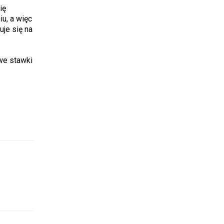
ię
u, a więc
uje się na
we stawki