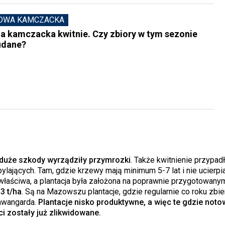
DWA KAMCZACKA
a kamczacka kwitnie. Czy zbiory w tym sezonie
udane?
 duże szkody wyrządziły przymrozki
. Także kwitnienie przypad
ylających. Tam, gdzie krzewy mają minimum 5-7 lat i nie ucierpi
łaściwa, a plantacja była założona na poprawnie przygotowany
3 t/ha
. Są na Mazowszu plantacje, gdzie regularnie co roku zbie
 awangarda.
Plantacje nisko produktywne, a więc te gdzie not
i zostały już zlikwidowane.