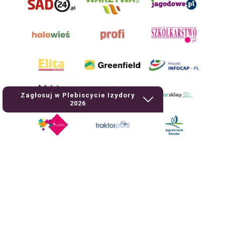
Zagłosuj w Plebiscycie Izydory
2026
AgroHorti Media Sp. z o.o. ul. Metalowa 5, 60-118 Poznań. Akta rejestrowe
przechowywane w Sądzie Rejonowym Poznań - Nowe Miasto i Wilda w
Poznaniu, VIII Wydziale Gospodarczym, KRS 0001116269, NIP 7792573719,
REGON 529158846, kapitał zakładowy: 3.608.000 PLN.
Wszystkie prezentowane w ramach niniejszego portalu treści są
własnością AgroHorti Media Sp. z o.o, są zastrzeżone i chronione prawem
autorskim, kopiowanie i dalsze rozpowszechnianie treści jest zabronione.