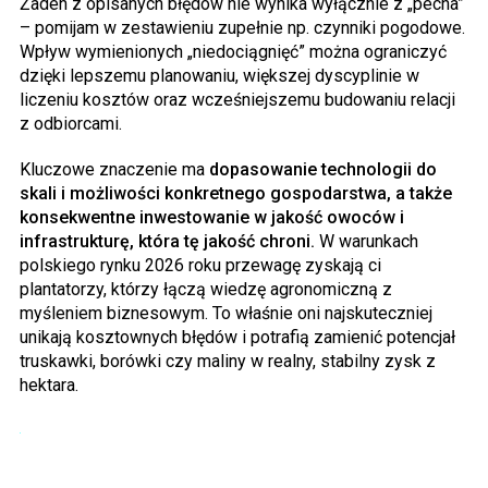
Żaden z opisanych błędów nie wynika wyłącznie z „pecha”
– pomijam w zestawieniu zupełnie np. czynniki pogodowe.
Wpływ wymienionych „niedociągnięć” można ograniczyć
dzięki lepszemu planowaniu, większej dyscyplinie w
liczeniu kosztów oraz wcześniejszemu budowaniu relacji
z odbiorcami.
Kluczowe znaczenie ma
dopasowanie technologii do
skali i możliwości konkretnego gospodarstwa, a także
konsekwentne inwestowanie w jakość owoców i
infrastrukturę, która tę jakość chroni.
W warunkach
polskiego rynku 2026 roku przewagę zyskają ci
plantatorzy, którzy łączą wiedzę agronomiczną z
myśleniem biznesowym. To właśnie oni najskuteczniej
unikają kosztownych błędów i potrafią zamienić potencjał
truskawki, borówki czy maliny w realny, stabilny zysk z
hektara.