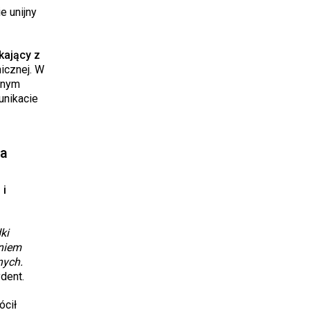
e unijny
kający z
icznej. W
ynym
unikacie
wa
 i
ki
aniem
nych.
dent.
ócił