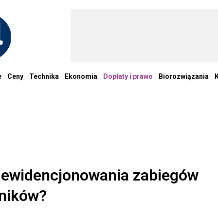
e
Ceny
Technika
Ekonomia
Dopłaty i prawo
Biorozwiązania
 ewidencjonowania zabiegów
lników?