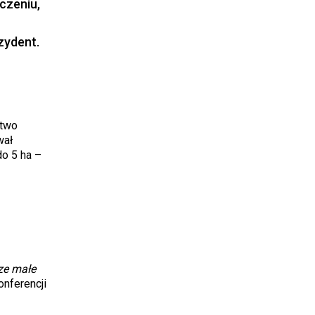
czeniu,
zydent.
stwo
wał
do 5 ha –
ze małe
onferencji