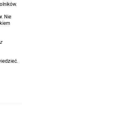
olników.
w
. Nie
nkiem
z
wiedzieć.