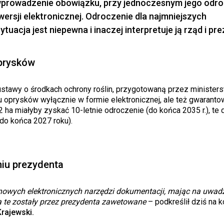
 wprowadzenie obowiązku, przy jednoczesnym jego odro
rsji elektronicznej. Odroczenie dla najmniejszych
tuacja jest niepewna i inaczej interpretuje ją rząd i pre
oprysków
stawy o środkach ochrony roślin, przygotowaną przez minister
 oprysków wyłącznie w formie elektronicznej, ale też gwaranto
a miałyby zyskać 10-letnie odroczenie (do końca 2035 r.), te 
(do końca 2027 roku).
niu prezydenta
wych elektronicznych narzędzi dokumentacji, mając na uwad
ia te zostały przez prezydenta zawetowane
– podkreślił dziś na k
Krajewski.