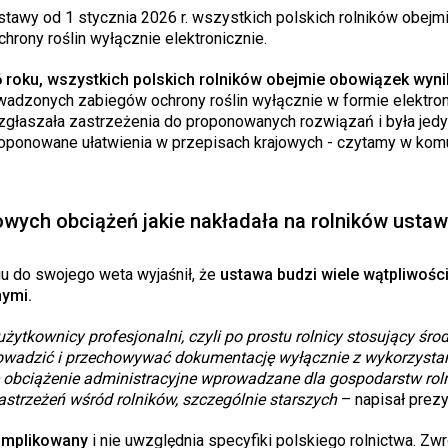
stawy od 1 stycznia 2026 r. wszystkich polskich rolników obejmi
rony roślin wyłącznie elektronicznie.
6 roku, wszystkich polskich rolników obejmie obowiązek wyni
owadzonych zabiegów ochrony roślin wyłącznie w formie elektron
zgłaszała zastrzeżenia do proponowanych rozwiązań i była jed
proponowane ułatwienia w przepisach krajowych - czytamy w kom
wych obciążeń jakie nakładała na rolników usta
u do swojego weta wyjaśnił, że
ustawa budzi wiele wątpliwości
ymi.
ytkownicy profesjonalni, czyli po prostu rolnicy stosujący środ
prowadzić i przechowywać dokumentację wyłącznie z wykorzyst
e obciążenie administracyjne wprowadzane dla gospodarstw rol
strzeżeń wśród rolników, szczególnie starszych
– napisał prezy
komplikowany
i nie uwzględnia specyfiki polskiego rolnictwa. Zwr