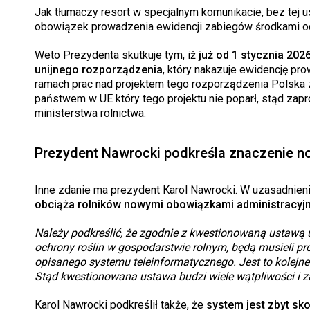
Jak tłumaczy resort w specjalnym komunikacie, bez tej u
obowiązek prowadzenia ewidencji zabiegów środkami och
Weto Prezydenta skutkuje tym, iż
już od 1 stycznia 202
unijnego rozporządzenia
, który nakazuje ewidencję pr
ramach prac nad projektem tego rozporządzenia Polska 
państwem w UE który tego projektu nie poparł, stąd za
ministerstwa rolnictwa.
Prezydent Nawrocki podkreśla znaczenie no
Inne zdanie ma prezydent Karol Nawrocki. W uzasadnieni
obciąża rolników nowymi obowiązkami administracyjn
Należy podkreślić, że zgodnie z kwestionowaną ustawą uż
ochrony roślin w gospodarstwie rolnym, będą musieli 
opisanego systemu teleinformatycznego. Jest to kolejn
Stąd kwestionowana ustawa budzi wiele wątpliwości i za
Karol Nawrocki podkreślił także, że
system jest zbyt s