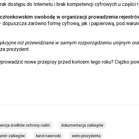
ak dostępu do Internetu i brak kompetencji cyfrowych u części r
członkowskim swobodę w organizacji prowadzenia rejestró
– dopuszcza zarówno formę cyfrową, jak i papierową, pod waru
trykcyjne niż przewidziane w samym rozporządzeniu unijnym ora
za prezydent.
 wprowadzić nowe przepisy przed końcem tego roku? Ciężko po
encja środków ochrony roślin
dokumentacja zabiegów
jestr zabiegów
karol nawrocki
weto prezydenta