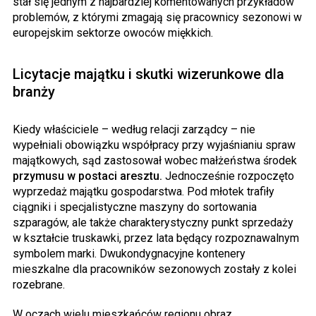
stał się jednym z najbardziej komentowanych przykładów
problemów, z którymi zmagają się pracownicy sezonowi w
europejskim sektorze owoców miękkich.
Licytacje majątku i skutki wizerunkowe dla
branży
Kiedy właściciele – według relacji zarządcy – nie
wypełniali obowiązku współpracy przy wyjaśnianiu spraw
majątkowych, sąd zastosował wobec małżeństwa środek
przymusu w postaci aresztu.
Jednocześnie rozpoczęto
wyprzedaż majątku gospodarstwa. Pod młotek trafiły
ciągniki i specjalistyczne maszyny do sortowania
szparagów, ale także charakterystyczny punkt sprzedaży
w kształcie truskawki, przez lata będący rozpoznawalnym
symbolem marki. Dwukondygnacyjne kontenery
mieszkalne dla pracowników sezonowych zostały z kolei
rozebrane.
W oczach wielu mieszkańców regionu obraz