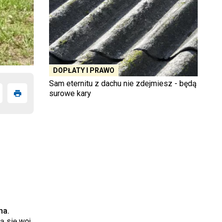
DOPŁATY I PRAWO
Sam eternitu z dachu nie zdejmiesz - będą
surowe kary
ha.
ą się woj.