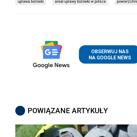
uprawa borówki
areał uprawy borówki w polsce
powierzchni
POWIĄZANE ARTYKUŁY