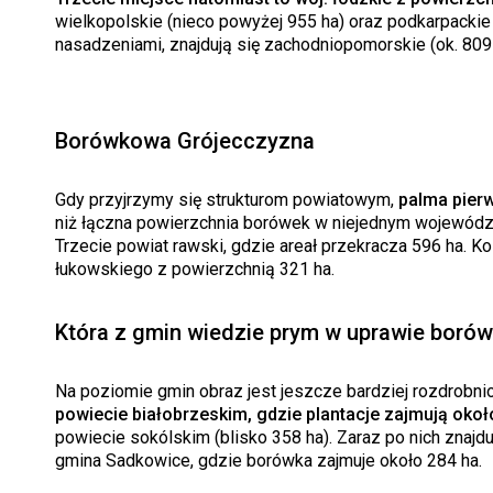
wielkopolskie (nieco powyżej 955 ha) oraz podkarpackie 
nasadzeniami, znajdują się zachodniopomorskie (ok. 809 
Borówkowa Grójecczyzna
Gdy przyjrzymy się strukturom powiatowym,
palma pierw
niż łączna powierzchnia borówek w niejednym województw
Trzecie powiat rawski, gdzie areał przekracza 596 ha. K
łukowskiego z powierzchnią 321 ha.
Która z gmin wiedzie prym w uprawie boró
Na poziomie gmin obraz jest jeszcze bardziej rozdrobni
powiecie białobrzeskim, gdzie plantacje zajmują okoł
powiecie sokólskim (blisko 358 ha). Zaraz po nich znaj
gmina Sadkowice, gdzie borówka zajmuje około 284 ha.