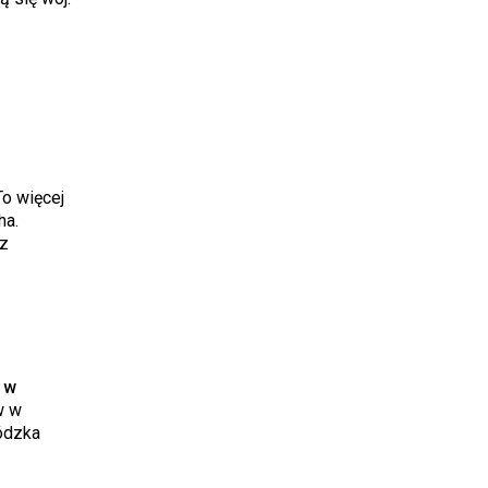
To więcej
ha.
az
 w
w w
łódzka