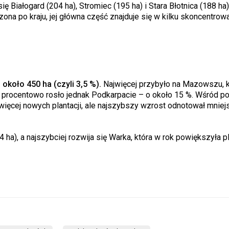
ię Białogard (204 ha), Stromiec (195 ha) i Stara Błotnica (188 ha)
ona po kraju, jej główna część znajduje się w kilku skoncentrow
około 450 ha (czyli 3,5 %).
Najwięcej przybyło na Mazowszu, 
ciej procentowo rosło jednak Podkarpacie – o około 15 %. Wśród 
najwięcej nowych plantacji, ale najszybszy wzrost odnotował mniej
a), a najszybciej rozwija się Warka, która w rok powiększyła pl