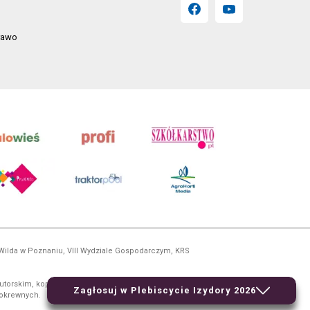
prawo
 Wilda w Poznaniu, VIII Wydziale Gospodarczym, KRS
utorskim, kopiowanie i dalsze rozpowszechnianie treści
Zagłosuj w Plebiscycie Izydory 2026
 pokrewnych.