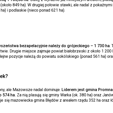
(około 849 ha). W drugiej połowie stawki, ale nadal z pokaźnymi
ha) i podlaskie (nieco ponad 621 ha).
szeństwa bezapelacyjnie należy do grójeckiego – 1 730 ha
. 
ie. Drugie miejsce zajmuje powiat białobrzeski z około 1 200 
olejne pozycje należą do powiatu sokólskiego (ponad 561 ha) or
wek?
ony, ale Mazowsze nadal dominuje.
Liderem jest gmina Promna
o 574 ha.
Za nią plasują się gminy Warka (ok. 380 ha) oraz Janó
duje się mazowiecka gmina Błędów z areałem rzędu 352 ha oraz 