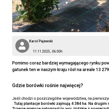
Karol Pajewski
11.11.2025., 06:00h
Pomimo coraz bardziej wymagającego rynku powi
gatunek ten w naszym kraju rósł na areale 13 279 h
Gdzie borówki rośnie najwięcej?
Jeśli chodzi o poszczególne województwa, na pierwszy
.
Tutaj plantacje borówki zajmują 4 384 ha. Na drugim m
Trzecie miejsce natomiast to woj. łódzkie z powierzch