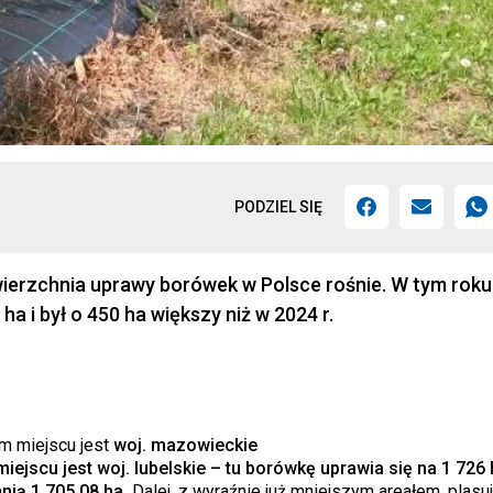
PODZIEL SIĘ
erzchnia uprawy borówek w Polsce rośnie. W tym roku
a i był o 450 ha większy niż w 2024 r.
m miejscu jest
woj. mazowieckie
iejscu jest woj. lubelskie – tu borówkę uprawia się na 1 726 
nią 1 705,08 ha.
Dalej, z wyraźnie już mniejszym areałem, plasuj