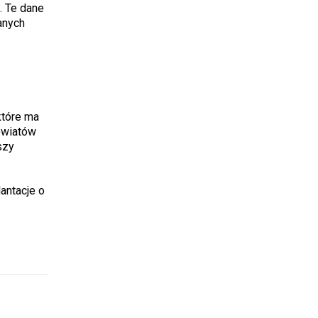
. Te dane
anych
które ma
powiatów
szy
antacje o