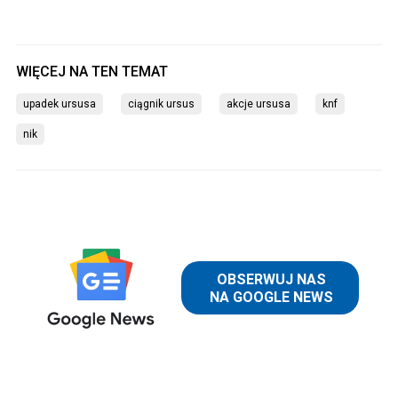
upadek ursusa
ciągnik ursus
akcje ursusa
knf
nik