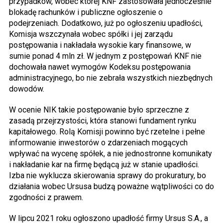
przypadków, wobec której KNF zastosowała jednocześnie
blokadę rachunków i publiczne ogłoszenie o
podejrzeniach. Dodatkowo, już po ogłoszeniu upadłości,
Komisja wszczynała wobec spółki i jej zarządu
postępowania i nakładała wysokie kary finansowe, w
sumie ponad 4 mln zł. W jednym z postępowań KNF nie
dochowała nawet wymogów Kodeksu postępowania
administracyjnego, bo nie zebrała wszystkich niezbędnych
dowodów.
W ocenie NIK takie postępowanie było sprzeczne z
zasadą przejrzystości, która stanowi fundament rynku
kapitałowego. Rolą Komisji powinno być rzetelne i pełne
informowanie inwestorów o zdarzeniach mogących
wpływać na wycenę spółek, a nie jednostronne komunikaty
i nakładanie kar na firmę będącą już w stanie upadłości.
Izba nie wyklucza skierowania sprawy do prokuratury, bo
działania wobec Ursusa budzą poważne wątpliwości co do
zgodności z prawem.
W lipcu 2021 roku ogłoszono upadłość firmy Ursus S.A., a