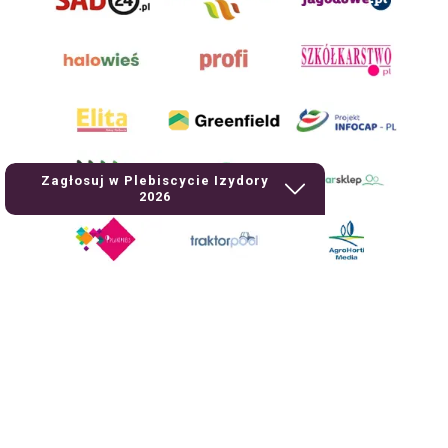
Zagłosuj w Plebiscycie Izydory
2026
AgroHorti Media Sp. z o.o. ul. Metalowa 5, 60-118 Poznań. Akta rejestrowe
przechowywane w Sądzie Rejonowym Poznań - Nowe Miasto i Wilda w
Poznaniu, VIII Wydziale Gospodarczym, KRS 0001116269, NIP 7792573719,
REGON 529158846, kapitał zakładowy: 3.608.000 PLN.
Wszystkie prezentowane w ramach niniejszego portalu treści są
własnością AgroHorti Media Sp. z o.o, są zastrzeżone i chronione prawem
autorskim, kopiowanie i dalsze rozpowszechnianie treści jest zabronione.
(art. 25 ust. 1 pkt 1b ustawy z 4 lutego 1994 roku o prawie autorskim i