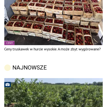
CENY
Ceny truskawek w hurcie wysokie. A może zbyt wygórowane?
NAJNOWSZE