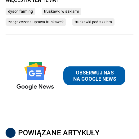
dyson farming
truskawki w szklarni
zagęszczona uprawa truskawek
truskawki pod szkłem
POWIĄZANE ARTYKUŁY