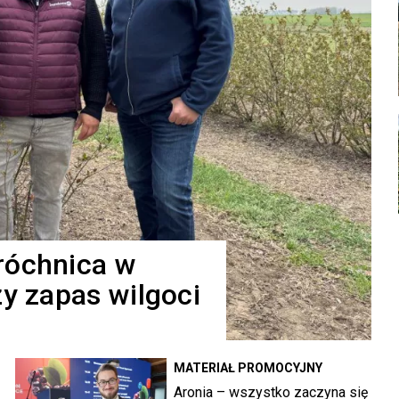
róchnica w
zy zapas wilgoci
MATERIAŁ PROMOCYJNY
Aronia – wszystko zaczyna się