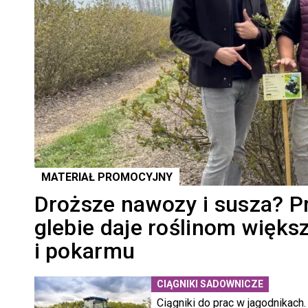
MATERIAŁ PROMOCYJNY
Droższe nawozy i susza? P
glebie daje roślinom więks
i pokarmu
CIĄGNIKI SADOWNICZE
Ciągniki do prac w jagodnikach.