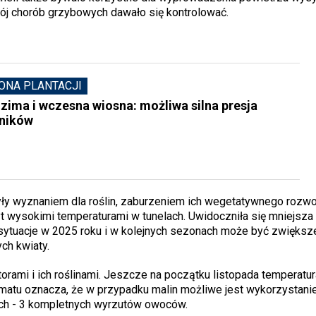
ój chorób grzybowych dawało się kontrolować.
ONA PLANTACJI
zima i wczesna wiosna: możliwa silna presja
ników
yły wyznaniem dla roślin, zaburzeniem ich wegetatywnego rozwo
ysokimi temperaturami w tunelach. Uwidoczniła się mniejsza
ytuacje w 2025 roku i w kolejnych sezonach może być zwiększ
ch kwiaty.
rami i ich roślinami. Jeszcze na początku listopada temperatur
imatu oznacza, że w przypadku malin możliwe jest wykorzystani
ych - 3 kompletnych wyrzutów owoców.