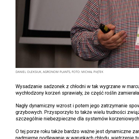
DANIEL OLEKSIUK, AGRONOM PLANTS,
FOTO:
MICHAŁ PIĄTEK
Wysadzanie sadzonek z chłodni w tak wygrzane w marcu 
wychłodzony korzeń sprawiały, że część roślin zamierała
Nagły dynamiczny wzrost i potem jego zatrzymanie sp
grzybowych. Przysporzyło to także wielu trudności zwi
szczególnie niebezpieczne dla systemów korzeniowych
O tej porze roku także bardzo ważne jest dynamiczne za
nadmierne podlewanie w warunkach chłodu, wietrzenie t