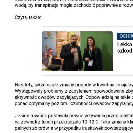
wodą, by transpiracja mogła zachodzić poprawnie a rozw
Czytaj także:
OCHR
Lekka 
szkod
Niestety, także nagłe zmiany pogody w kwietniu i maju b
Występowały problemy z zapyleniem spowodowane zbyt w
aktywność owadów zapylających. Odpowiedzią na takie s
ponad optymalny poziom liczebności owadów zapylający
Jesień również postawiła pewne wzywania przed plantato
na zewnątrz tuneli przekraczała 10-12 C. Taka zmiana kl
pełnych zbiorów, a w przypadku truskawek powtarzając