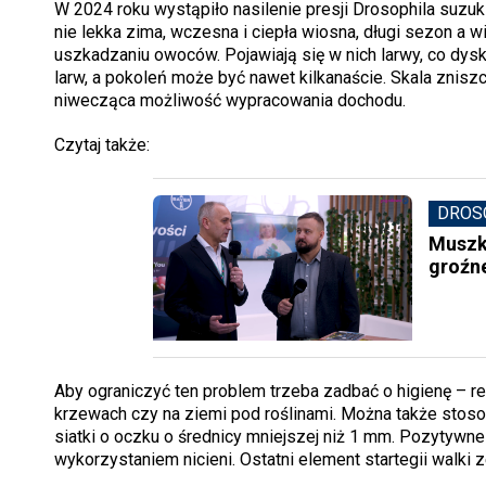
W 2024 roku wystąpiło nasilenie presji Drosophila suzuk
nie lekka zima, wczesna i ciepła wiosna, długi sezon a 
uszkadzaniu owoców. Pojawiają się w nich larwy, co dys
larw, a pokoleń może być nawet kilkanaście. Skala znis
niwecząca możliwość wypracowania dochodu.
Czytaj także:
DROS
Muszk
groźn
Aby ograniczyć ten problem trzeba zadbać o higienę – re
krzewach czy na ziemi pod roślinami. Można także sto
siatki o oczku o średnicy mniejszej niż 1 mm. Pozytywne
wykorzystaniem nicieni. Ostatni element startegii walki