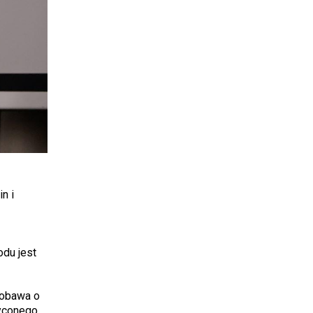
n i
du jest
 obawa o
syconego