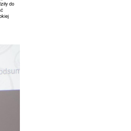
ziły do
ść
kiej