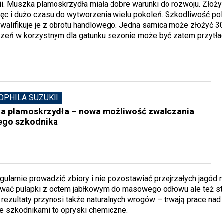
ii. Muszka plamoskrzydła miała dobre warunki do rozwoju. Złożył
więc i dużo czasu do wytworzenia wielu pokoleń. Szkodliwość po
kwalifikuje je z obrotu handlowego. Jedna samica może złożyć 
zczeń w korzystnym dla gatunku sezonie może być zatem przytła
OPHILA SUZUKII
a plamoskrzydła – nowa możliwość zwalczania
ego szkodnika
gularnie prowadzić zbiory i nie pozostawiać przejrzałych jagód 
sować pułapki z octem jabłkowym do masowego odłowu ale też 
 rezultaty przynosi także naturalnych wrogów – trwają prace nad
 ze szkodnikami to opryski chemiczne.