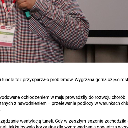
tunele też przysparzało problemów. Wygrzana górna część rośli
.
owodowane ochłodzeniem w maju prowadziły do rozwoju chorób
ązanych z nawodnieniem – przelewanie podłoży w warunkach chło
.
rządzanie wentylacją tuneli. Gdy w zeszłym sezonie zachodziła
uneli także bywało korzystne dla wyprowadzenia powietrza wy