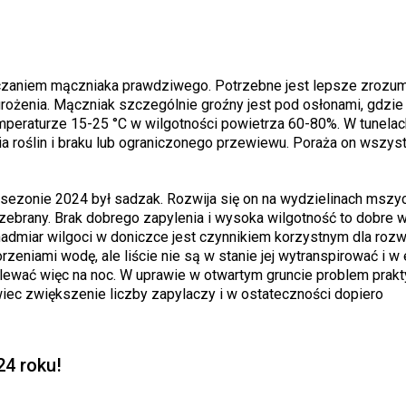
czaniem mączniaka prawdziwego. Potrzebne jest lepsze zrozum
zagrożenia. Mączniak szczególnie groźny jest pod osłonami, gdzie
temperaturze 15-25 °C w wilgotności powietrza 60-80%. W tunelac
roślin i braku lub ograniczonego przewiewu. Poraża on wszyst
ezonie 2024 był sadzak. Rozwija się on na wydzielinach mszyc
ł zebrany. Brak dobrego zapylenia i wysoka wilgotność to dobre 
 nadmiar wilgoci w doniczce jest czynnikiem korzystnym dla rozw
zeniami wodę, ale liście nie są w stanie jej wytranspirować i w
podlewać więc na noc. W uprawie w otwartym gruncie problem prak
wiec zwiększenie liczby zapylaczy i w ostateczności dopiero
24 roku!