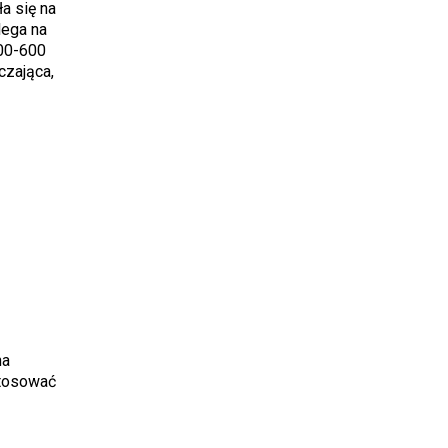
a się na
lega na
300-600
czająca,
na
stosować