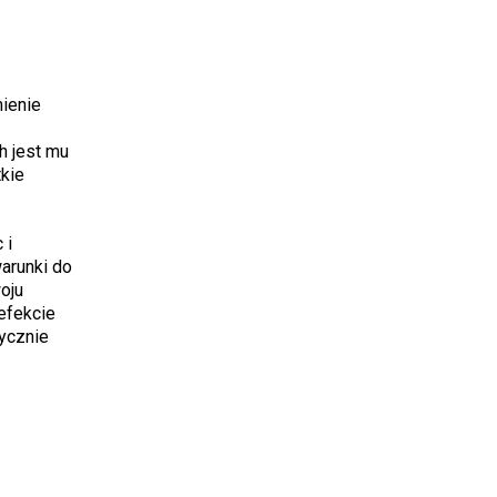
ienie
h jest mu
kie
 i
warunki do
oju
 efekcie
tycznie