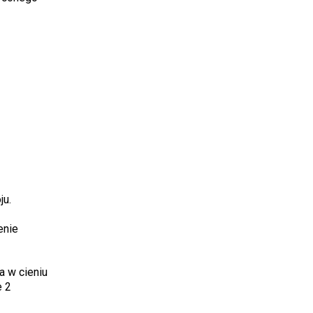
ju.
enie
a w cieniu
e 2