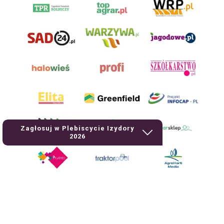
Zagłosuj w Plebiscycie Izydory
2026
AgroHorti Media Sp. z o.o. ul. Metalowa 5, 60-118 Poznań. Akta rejestrowe
przechowywane w Sądzie Rejonowym Poznań - Nowe Miasto i Wilda w
Poznaniu, VIII Wydziale Gospodarczym, KRS 0001116269, NIP 7792573719,
REGON 529158846, kapitał zakładowy: 3.608.000 PLN.