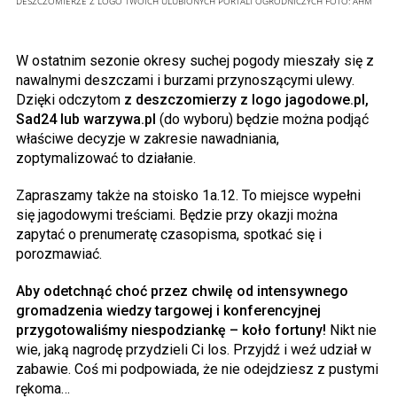
DESZCZOMIERZE Z LOGO TWOICH ULUBIONYCH PORTALI OGRODNICZYCH
FOTO:
AHM
W ostatnim sezonie okresy suchej pogody mieszały się z
nawalnymi deszczami i burzami przynoszącymi ulewy.
Dzięki odczytom
z deszczomierzy z logo
jagodowe.pl,
Sad24 lub warzywa.pl
(do wyboru) będzie można podjąć
właściwe decyzje w zakresie nawadniania,
zoptymalizować to działanie.
Zapraszamy także na stoisko 1a.12. To miejsce wypełni
się jagodowymi treściami. Będzie przy okazji można
zapytać o prenumeratę czasopisma, spotkać się i
porozmawiać.
Aby odetchnąć choć przez chwilę od intensywnego
gromadzenia wiedzy targowej i konferencyjnej
przygotowaliśmy niespodziankę – koło fortuny!
Nikt nie
wie, jaką nagrodę przydzieli Ci los. Przyjdź i weź udział w
zabawie. Coś mi podpowiada, że nie odejdziesz z pustymi
rękoma…