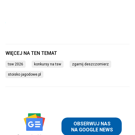
tsw 2026
konkursy na tsw
zgarnij deszczomierz
stoisko jagodowe.pl