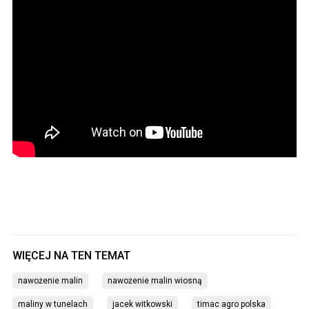
nawożenie malin
nawożenie malin wiosną
maliny w tunelach
jacek witkowski
timac agro polska