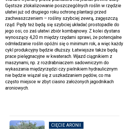
Gęstsze zlokalizowanie poszczególnych roślin w rzędzie
ułatwi już od drugiego roku ochronę plantacji przed
zachwaszczeniem – rośliny szybciej zewrą, zagęszczą
rząd. Pędy też będą się szybciej układać prostopadle do
jego osi, co zaś ułatwi zbiór kombajnowy. Z kolei dystans
wynoszący 4,20 m między rzędami sprawi, że potencjalne
odmładzanie roślin opóźni się o minimum rok, a więc każdy
cykl produkcyjny będzie dłuższy. Łatwiejsze także będą
prace pielęgnacyjne w kwaterach. Wjazd ciągnikiem z
maszynami, np. z rozdrabniaczem sadowniczym do
wykaszania międzyrzędzi czy pielnikiem hydraulicznym
nie będzie wiązał się z uszkadzaniem pędów, co ma
często miejsce w zbyt ciasno założonych jagodnikach
aroniowych.
CIĘCIE ARONII