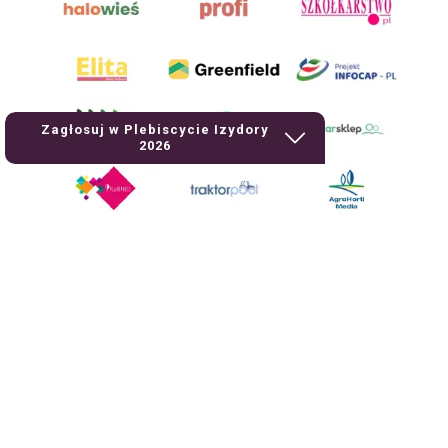
Zagłosuj w Plebiscycie Izydory
2026
AgroHorti Media Sp. z o.o. ul. Metalowa 5, 60-118 Poznań. Akta rejestrowe
przechowywane w Sądzie Rejonowym Poznań - Nowe Miasto i Wilda w
Poznaniu, VIII Wydziale Gospodarczym, KRS 0001116269, NIP 7792573719,
REGON 529158846, kapitał zakładowy: 3.608.000 PLN.
Wszystkie prezentowane w ramach niniejszego portalu treści są
własnością AgroHorti Media Sp. z o.o, są zastrzeżone i chronione prawem
autorskim, kopiowanie i dalsze rozpowszechnianie treści jest zabronione.
(art. 25 ust. 1 pkt 1b ustawy z 4 lutego 1994 roku o prawie autorskim i
prawach pokrewnych.