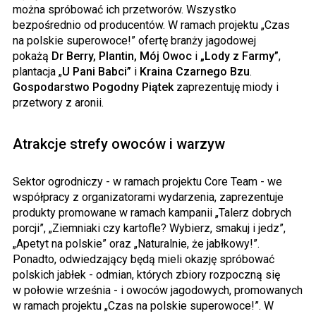
można spróbować ich przetworów. Wszystko
bezpośrednio od producentów. W ramach projektu „Czas
na polskie superowoce!” ofertę branży jagodowej
pokażą
Dr Berry, Plantin, Mój Owoc
i
„Lody z Farmy”
,
plantacja „
U Pani Babci”
i
Kraina Czarnego Bzu
.
Gospodarstwo Pogodny Piątek
zaprezentuję miody i
przetwory z aronii.
Atrakcje strefy owoców i warzyw
Sektor ogrodniczy - w ramach projektu Core Team - we
współpracy z organizatorami wydarzenia, zaprezentuje
produkty promowane w ramach kampanii „Talerz dobrych
porcji”, „Ziemniaki czy kartofle? Wybierz, smakuj i jedz”,
„Apetyt na polskie” oraz „Naturalnie, że jabłkowy!”.
Ponadto, odwiedzający będą mieli okazję spróbować
polskich jabłek - odmian, których zbiory rozpoczną się
w połowie września - i owoców jagodowych, promowanych
w ramach projektu „Czas na polskie superowoce!”. W