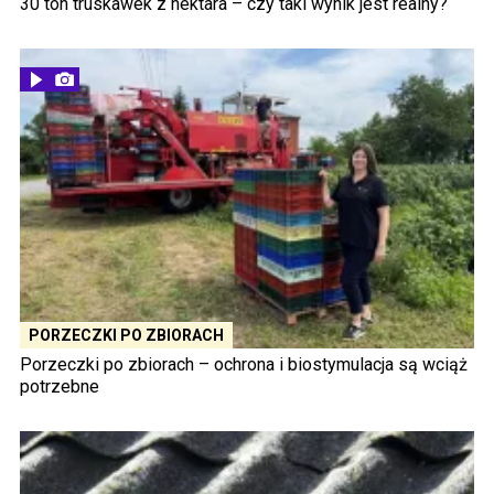
30 ton truskawek z hektara – czy taki wynik jest realny?
PORZECZKI PO ZBIORACH
Porzeczki po zbiorach – ochrona i biostymulacja są wciąż
potrzebne