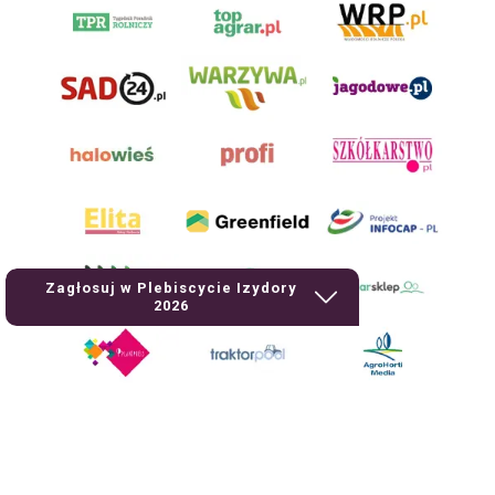
Zagłosuj w Plebiscycie Izydory
2026
AgroHorti Media Sp. z o.o. ul. Metalowa 5, 60-118 Poznań. Akta rejestrowe
przechowywane w Sądzie Rejonowym Poznań - Nowe Miasto i Wilda w
Poznaniu, VIII Wydziale Gospodarczym, KRS 0001116269, NIP 7792573719,
REGON 529158846, kapitał zakładowy: 3.608.000 PLN.