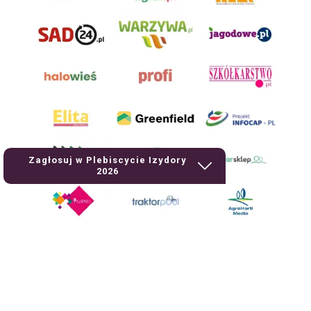
Zagłosuj w Plebiscycie Izydory
2026
AgroHorti Media Sp. z o.o. ul. Metalowa 5, 60-118 Poznań. Akta rejestrowe
przechowywane w Sądzie Rejonowym Poznań - Nowe Miasto i Wilda w
Poznaniu, VIII Wydziale Gospodarczym, KRS 0001116269, NIP 7792573719,
REGON 529158846, kapitał zakładowy: 3.608.000 PLN.
Wszystkie prezentowane w ramach niniejszego portalu treści są