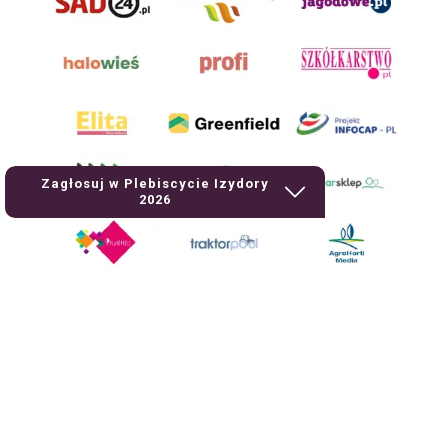
Zagłosuj w Plebiscycie Izydory
2026
AgroHorti Media Sp. z o.o. ul. Metalowa 5, 60-118 Poznań. Akta rejestrowe
przechowywane w Sądzie Rejonowym Poznań - Nowe Miasto i Wilda w
Poznaniu, VIII Wydziale Gospodarczym, KRS 0001116269, NIP 7792573719,
REGON 529158846, kapitał zakładowy: 3.608.000 PLN.
Wszystkie prezentowane w ramach niniejszego portalu treści są
własnością AgroHorti Media Sp. z o.o, są zastrzeżone i chronione prawem
autorskim, kopiowanie i dalsze rozpowszechnianie treści jest zabronione.
(art. 25 ust. 1 pkt 1b ustawy z 4 lutego 1994 roku o prawie autorskim i