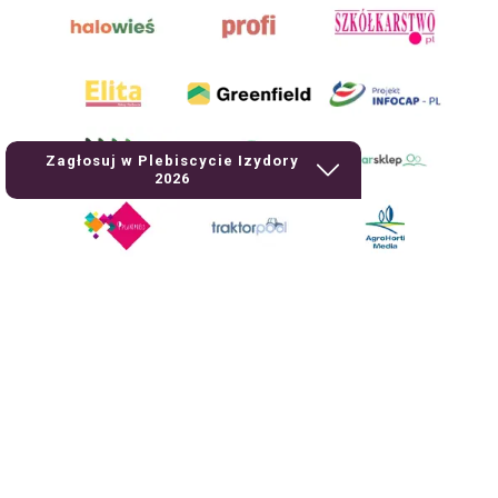
Zagłosuj w Plebiscycie Izydory
2026
AgroHorti Media Sp. z o.o. ul. Metalowa 5, 60-118 Poznań. Akta rejestrowe
przechowywane w Sądzie Rejonowym Poznań - Nowe Miasto i Wilda w
Poznaniu, VIII Wydziale Gospodarczym, KRS 0001116269, NIP 7792573719,
REGON 529158846, kapitał zakładowy: 3.608.000 PLN.
Wszystkie prezentowane w ramach niniejszego portalu treści są
własnością AgroHorti Media Sp. z o.o, są zastrzeżone i chronione prawem
autorskim, kopiowanie i dalsze rozpowszechnianie treści jest zabronione.
(art. 25 ust. 1 pkt 1b ustawy z 4 lutego 1994 roku o prawie autorskim i
prawach pokrewnych.