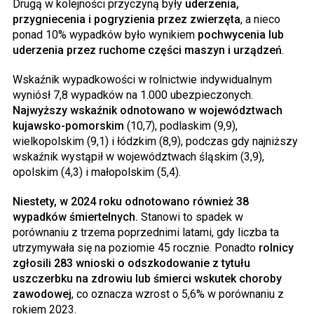
Drugą w kolejności przyczyną były
uderzenia,
przygniecenia i pogryzienia przez zwierzęta
, a nieco
ponad 10% wypadków było wynikiem
pochwycenia lub
uderzenia przez ruchome części maszyn i urządzeń
.
Wskaźnik wypadkowości w rolnictwie indywidualnym
wyniósł 7,8 wypadków na 1.000 ubezpieczonych.
Najwyższy wskaźnik odnotowano w województwach
kujawsko-pomorskim
(10,7), podlaskim (9,9),
wielkopolskim (9,1) i łódzkim (8,9), podczas gdy najniższy
wskaźnik wystąpił w województwach śląskim (3,9),
opolskim (4,3) i małopolskim (5,4).
Niestety, w 2024 roku odnotowano również 38
wypadków śmiertelnych.
Stanowi to spadek w
porównaniu z trzema poprzednimi latami, gdy liczba ta
utrzymywała się na poziomie 45 rocznie. Ponadto
rolnicy
zgłosili 283 wnioski o odszkodowanie z tytułu
uszczerbku na zdrowiu lub śmierci wskutek choroby
zawodowej
, co oznacza wzrost o 5,6% w porównaniu z
rokiem 2023.