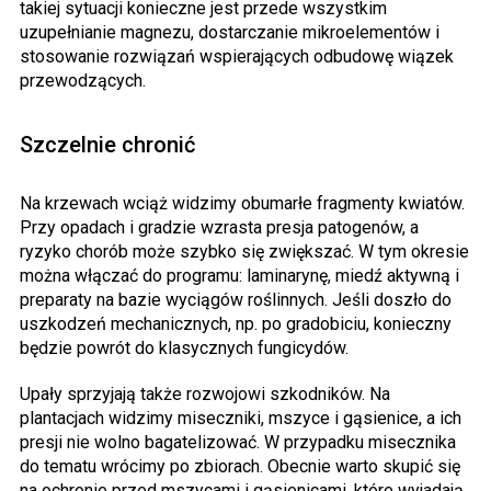
takiej sytuacji konieczne jest przede wszystkim
uzupełnianie magnezu, dostarczanie mikroelementów i
stosowanie rozwiązań wspierających odbudowę wiązek
przewodzących.
Szczelnie chronić
Na krzewach wciąż widzimy obumarłe fragmenty kwiatów.
Przy opadach i gradzie wzrasta presja patogenów, a
ryzyko chorób może szybko się zwiększać. W tym okresie
można włączać do programu: laminarynę, miedź aktywną i
preparaty na bazie wyciągów roślinnych. Jeśli doszło do
uszkodzeń mechanicznych, np. po gradobiciu, konieczny
będzie powrót do klasycznych fungicydów.
Upały sprzyjają także rozwojowi szkodników. Na
plantacjach widzimy miseczniki, mszyce i gąsienice, a ich
presji nie wolno bagatelizować. W przypadku misecznika
do tematu wrócimy po zbiorach. Obecnie warto skupić się
na ochronie przed mszycami i gąsienicami, które wyjadają