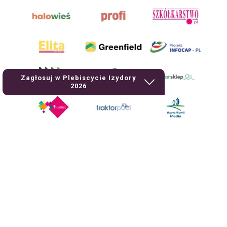
Zagłosuj w Plebiscycie Izydory
2026
AgroHorti Media Sp. z o.o. ul. Metalowa 5, 60-118 Poznań. Akta rejestrowe
przechowywane w Sądzie Rejonowym Poznań - Nowe Miasto i Wilda w
Poznaniu, VIII Wydziale Gospodarczym, KRS 0001116269, NIP 7792573719,
REGON 529158846, kapitał zakładowy: 3.608.000 PLN.
Wszystkie prezentowane w ramach niniejszego portalu treści są
własnością AgroHorti Media Sp. z o.o, są zastrzeżone i chronione prawem
autorskim, kopiowanie i dalsze rozpowszechnianie treści jest zabronione.
(art. 25 ust. 1 pkt 1b ustawy z 4 lutego 1994 roku o prawie autorskim i
prawach pokrewnych.