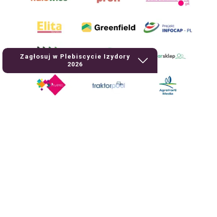
Zagłosuj w Plebiscycie Izydory
2026
AgroHorti Media Sp. z o.o. ul. Metalowa 5, 60-118 Poznań. Akta rejestrowe
przechowywane w Sądzie Rejonowym Poznań - Nowe Miasto i Wilda w
Poznaniu, VIII Wydziale Gospodarczym, KRS 0001116269, NIP 7792573719,
REGON 529158846, kapitał zakładowy: 3.608.000 PLN.
Wszystkie prezentowane w ramach niniejszego portalu treści są
własnością AgroHorti Media Sp. z o.o, są zastrzeżone i chronione prawem
autorskim, kopiowanie i dalsze rozpowszechnianie treści jest zabronione.
(art. 25 ust. 1 pkt 1b ustawy z 4 lutego 1994 roku o prawie autorskim i
prawach pokrewnych.