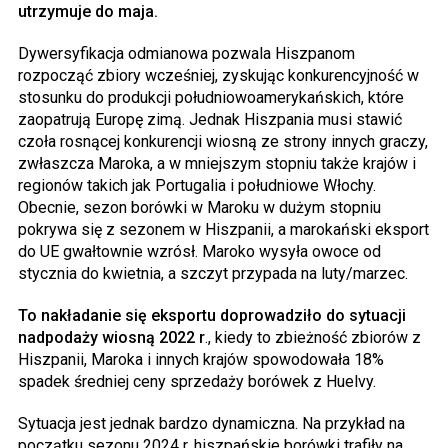
utrzymuje do maja.
Dywersyfikacja odmianowa pozwala Hiszpanom
rozpocząć zbiory wcześniej, zyskując konkurencyjność w
stosunku do produkcji południowoamerykańskich, które
zaopatrują Europę zimą. Jednak Hiszpania musi stawić
czoła rosnącej konkurencji wiosną ze strony innych graczy,
zwłaszcza Maroka, a w mniejszym stopniu także krajów i
regionów takich jak Portugalia i południowe Włochy.
Obecnie, sezon borówki w Maroku w dużym stopniu
pokrywa się z sezonem w Hiszpanii, a marokański eksport
do UE gwałtownie wzrósł. Maroko wysyła owoce od
stycznia do kwietnia, a szczyt przypada na luty/marzec.
To nakładanie się eksportu doprowadziło do sytuacji
nadpodaży wiosną 2022 r
., kiedy to zbieżność zbiorów z
Hiszpanii, Maroka i innych krajów spowodowała 18%
spadek średniej ceny sprzedaży borówek z Huelvy.
Sytuacja jest jednak bardzo dynamiczna. Na przykład na
początku sezonu 2024 r. hiszpańskie borówki trafiły na