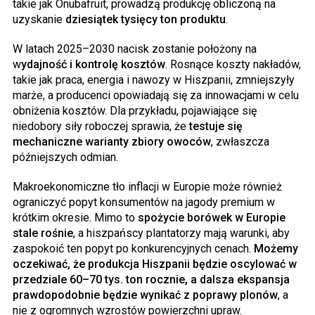
takie jak Onubafruit, prowadzą produkcję obliczoną na
uzyskanie
dziesiątek tysięcy ton produktu
.
W latach 2025–2030 nacisk zostanie położony na
w
ydajność i kontrolę kosztów
. Rosnące koszty nakładów,
takie jak praca, energia i nawozy w Hiszpanii, zmniejszyły
marże, a producenci opowiadają się za innowacjami w celu
obniżenia kosztów. Dla przykładu, pojawiające się
niedobory siły roboczej sprawia, że
testuje się
mechaniczne warianty zbiory owoców
, zwłaszcza
późniejszych odmian.
Makroekonomiczne tło inflacji w Europie może również
ograniczyć popyt konsumentów na jagody premium w
krótkim okresie. Mimo to
spożycie borówek w Europie
stale rośnie
, a hiszpańscy plantatorzy mają warunki, aby
zaspokoić ten popyt po konkurencyjnych cenach.
Możemy
oczekiwać, że produkcja Hiszpanii będzie oscylować w
przedziale 60–70 tys. ton rocznie, a dalsza ekspansja
prawdopodobnie będzie wynikać z poprawy plonów
, a
nie z ogromnych wzrostów powierzchni upraw.