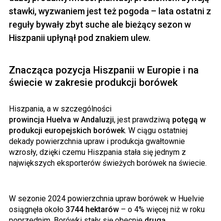
stawki, wyzwaniem jest też pogoda – lata ostatni z
reguły bywały zbyt suche ale bieżący sezon w
Hiszpanii upłynął pod znakiem ulew.
Znacząca pozycja Hiszpanii w Europie i na
świecie w zakresie produkcji borówek
Hiszpania, a w szczególności
prowincja Huelva w Andaluzji
, jest prawdziwą
potęgą w
produkcji europejskich borówek
. W ciągu ostatniej
dekady powierzchnia upraw i produkcja gwałtownie
wzrosły, dzięki czemu Hiszpania stała się jednym z
największych eksporterów świeżych borówek na świecie.
W sezonie 2024 powierzchnia upraw borówek w Huelvie
osiągnęła około
3744 hektarów
– o 4% więcej niż w roku
poprzednim. Borówki stały się obecnie
drugą