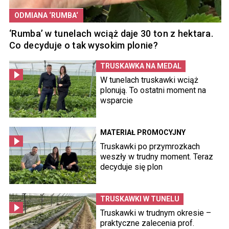
ODMIANA ‘RUMBA‘
‘Rumba’ w tunelach wciąż daje 30 ton z hektara.
Co decyduje o tak wysokim plonie?
TRUSKAWKA NA MEDAL
W tunelach truskawki wciąż
plonują. To ostatni moment na
wsparcie
MATERIAŁ PROMOCYJNY
Truskawki po przymrozkach
weszły w trudny moment. Teraz
decyduje się plon
TRUSKAWKI W TUNELU
Truskawki w trudnym okresie –
praktyczne zalecenia prof.