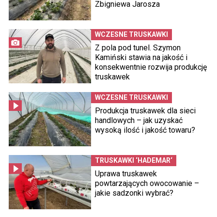
Zbigniewa Jarosza
WCZESNE TRUSKAWKI
Z pola pod tunel. Szymon
Kamiński stawia na jakość i
konsekwentnie rozwija produkcję
truskawek
WCZESNE TRUSKAWKI
Produkcja truskawek dla sieci
handlowych – jak uzyskać
wysoką ilość i jakość towaru?
TRUSKAWKI ‘HADEMAR‘
Uprawa truskawek
powtarzających owocowanie –
jakie sadzonki wybrać?