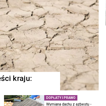
ści kraju:
DOPŁATY I PRAWO
Wymiana dachu z azbestu -