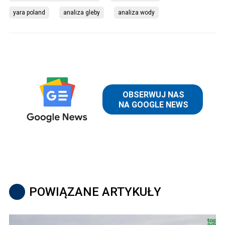
yara poland
analiza gleby
analiza wody
POWIĄZANE ARTYKUŁY