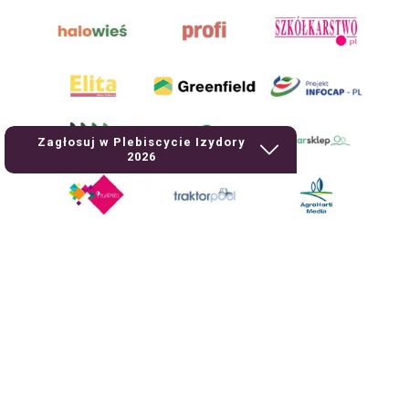
Zagłosuj w Plebiscycie Izydory
2026
AgroHorti Media Sp. z o.o. ul. Metalowa 5, 60-118 Poznań. Akta rejestrowe
przechowywane w Sądzie Rejonowym Poznań - Nowe Miasto i Wilda w
Poznaniu, VIII Wydziale Gospodarczym, KRS 0001116269, NIP 7792573719,
REGON 529158846, kapitał zakładowy: 3.608.000 PLN.
Wszystkie prezentowane w ramach niniejszego portalu treści są
własnością AgroHorti Media Sp. z o.o, są zastrzeżone i chronione prawem
autorskim, kopiowanie i dalsze rozpowszechnianie treści jest zabronione.
(art. 25 ust. 1 pkt 1b ustawy z 4 lutego 1994 roku o prawie autorskim i
prawach pokrewnych.