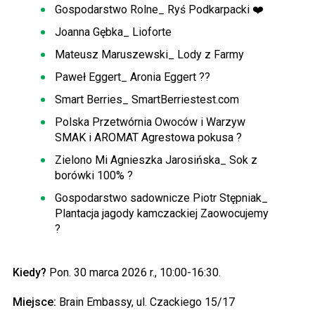
Gospodarstwo Rolne_ Ryś Podkarpacki ❤️
Joanna Gębka_ Lioforte
Mateusz Maruszewski_ Lody z Farmy
Paweł Eggert_ Aronia Eggert ??
Smart Berries_ SmartBerriestest.com
Polska Przetwórnia Owoców i Warzyw
SMAK i AROMAT Agrestowa pokusa ?
Zielono Mi Agnieszka Jarosińska_ Sok z
borówki 100% ?
Gospodarstwo sadownicze Piotr Stępniak_
Plantacja jagody kamczackiej Zaowocujemy
?
Kiedy?
Pon. 30 marca 2026 r., 10:00-16:30.
Miejsce:
Brain Embassy, ul. Czackiego 15/17