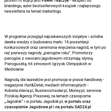
jurorem III edycji jest
Paweł Tkaczyk
- ekspert od
brandingu, autor bestsellerowych książek i najlepszego
newslettera na temat marketingu.
W programie przegląd najciekawszych inicjatyw i solidna
dawka wiedzy o budowaniu marki. 14 prezentacji
konkursowych oraz ceremonia wręczenia nagród, w tym po
raz pierwszy nagrody „pierogów roku”. Promotorzy
pierogów z owocami jagodowymi otrzymają słynną
Pieroguszkę, hit zimowych Igrzysk Olimpijskich w
Mediolanie.
Nagrodą dla laureatów jest promocja w prasie handlowej -
magazynie Hurt&Detal, mediach informacyjnych -
Kobieta.interia.pl, BusinessInsider.pl, Money.pl, serwisie
Polskiej Agencji Prasowej, na łamach czasopisma
„Jagodnik” i w portalu Jagodnik.pl,
w portalu oraz
czasopiśmie Jagodowe.pl i na portalu SAD24.pl.