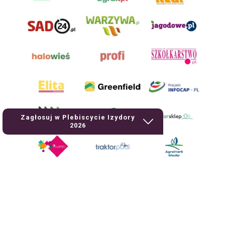
Zagłosuj w Plebiscycie Izydory
2026
AgroHorti Media Sp. z o.o. ul. Metalowa 5, 60-118 Poznań. Akta rejestrowe
przechowywane w Sądzie Rejonowym Poznań - Nowe Miasto i Wilda w
Poznaniu, VIII Wydziale Gospodarczym, KRS 0001116269, NIP 7792573719,
REGON 529158846, kapitał zakładowy: 3.608.000 PLN.
Wszystkie prezentowane w ramach niniejszego portalu treści są