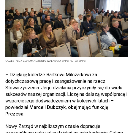
UCZESTNICY ZGROMADZENIA WALNEGO SPPB
FOTO:
SPPB
– Dziękuję koledze Bartkowi Milczarkowi za
dotychczasową pracę i zaangażowanie na rzecz
Stowarzyszenia. Jego działania przyczyniły się do wielu
sukcesów naszej organizacji. Liczę na dalszą współpracę i
wsparcie jego doświadczeniem w kolejnych latach –
powiedział
Marceli Dubczyk, obejmując funkcję
Prezesa.
Nowy Zarząd w najbliższym czasie dopracuje
szczegółowe cele i plan działań na całą kadencję. Celem