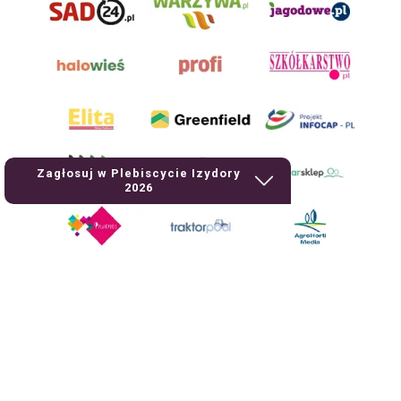
Zagłosuj w Plebiscycie Izydory
2026
AgroHorti Media Sp. z o.o. ul. Metalowa 5, 60-118 Poznań. Akta rejestrowe
przechowywane w Sądzie Rejonowym Poznań - Nowe Miasto i Wilda w
Poznaniu, VIII Wydziale Gospodarczym, KRS 0001116269, NIP 7792573719,
REGON 529158846, kapitał zakładowy: 3.608.000 PLN.
Wszystkie prezentowane w ramach niniejszego portalu treści są
własnością AgroHorti Media Sp. z o.o, są zastrzeżone i chronione prawem
autorskim, kopiowanie i dalsze rozpowszechnianie treści jest zabronione.