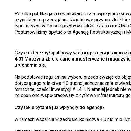
Po kilku publikacjach o wiatrakach przeciwprzymrozko
czynnikiem są rzecz jasna kwietniowe przymrozki, które l
typu maszyn w Polsce przybywa także pytań o możliwości
Postanowiliśmy spytać o to Agencję Restrukturyzacji i Mo
Czy elektryczny/spalinowy wiatrak przeciwprzymrozk
4.0? Maszyna zbiera dane atmosferyczne i magazynu
uruchamia się.
Na podstawie regulaminu wyboru przedsięwzięć do obję
dotyczącego rolnictwa 4.0 trudno jednoznacznie stwierd
ramach tej części inwestycji A1.4.1. Niemniej jednak nie
że będą one współpracowały z cyfrową infrastrukturą g
Czy takie pytania już wpłynęły do agencji?
W ramach wsparcia w zakresie Rolnictwa 4.0 nie mieliśm