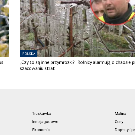
POLSKA
os
„Czy to są inne przymrozki?” Rolnicy alarmują o chaosie p
szacowaniu strat
Truskawka
Malina
Inne jagodowe
Ceny
Ekonomia
Dopłaty i 