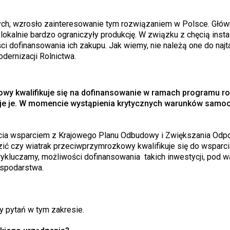
wych, wzrosło zainteresowanie tym rozwiązaniem w Polsce. Głó
okalnie bardzo ograniczyły produkcję. W związku z chęcią instal
 dofinansowania ich zakupu. Jak wiemy, nie należą one do najt
dernizacji Rolnictwa.
owy kwalifikuje się na dofinansowanie w ramach programu ro
je je. W momencie wystąpienia krytycznych warunków samo
cia wsparciem z Krajowego Planu Odbudowy i Zwiększania Odpo
zić czy wiatrak przeciwprzymrozkowy kwalifikuje się do wsparc
 wykluczamy, możliwości dofinansowania takich inwestycji, pod w
ospodarstwa.
y pytań w tym zakresie.