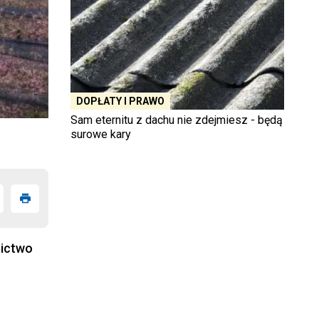
DOPŁATY I PRAWO
Sam eternitu z dachu nie zdejmiesz - będą
surowe kary
nictwo