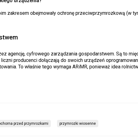
akiego urządzenia?
woim zakresem obejmowały ochronę przeciwprzymrozkową (w ty
rstwem
przez agencję, cyfrowego zarządzania gospodarstwem. Są to mię
 liczni producenci dołączają do swoich urządzeń oprogramowan
towania. To właśnie tego wymaga ARiMR, ponieważ idea rolnictw
ochorna przed przymrozkami
przymrozki wiosenne