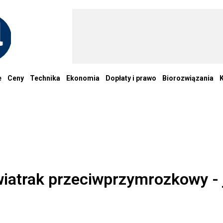
e
Ceny
Technika
Ekonomia
Dopłaty i prawo
Biorozwiązania
iatrak przeciwprzymrozkowy - 