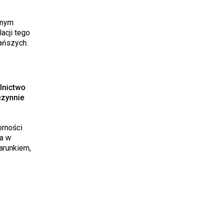
wnym
acji tego
ańszych.
lnictwo
czynnie
rności
ia w
arunkiem,