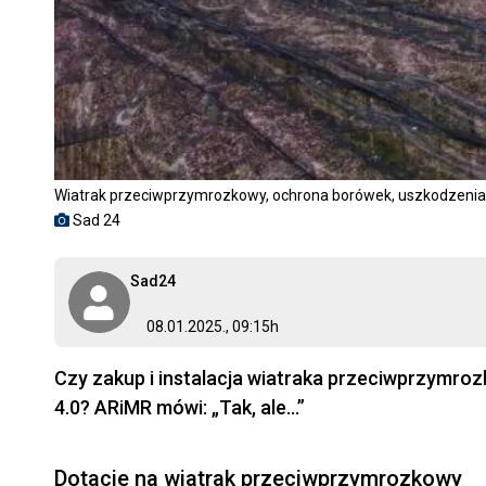
Wiatrak przeciwprzymrozkowy, ochrona borówek, uszkodzeni
Sad 24
Sad24
08.01.2025., 09:15h
Czy zakup i instalacja wiatraka przeciwprzymr
4.0? ARiMR mówi: „Tak, ale…”
Dotacje na wiatrak przeciwprzymrozkowy