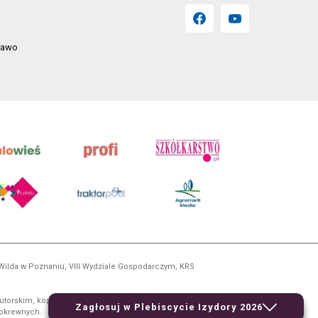
prawo
 Wilda w Poznaniu, VIII Wydziale Gospodarczym, KRS
utorskim, kopiowanie i dalsze rozpowszechnianie treści
Zagłosuj w Plebiscycie Izydory 2026
 pokrewnych.