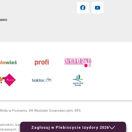
prawo
 Wilda w Poznaniu, VIII Wydziale Gospodarczym, KRS
utorskim, kopiowanie i dalsze rozpowszechnianie treści
Zagłosuj w Plebiscycie Izydory 2026
 pokrewnych.