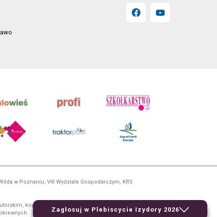
prawo
 Wilda w Poznaniu, VIII Wydziale Gospodarczym, KRS
utorskim, kopiowanie i dalsze rozpowszechnianie treści
Zagłosuj w Plebiscycie Izydory 2026
 pokrewnych.